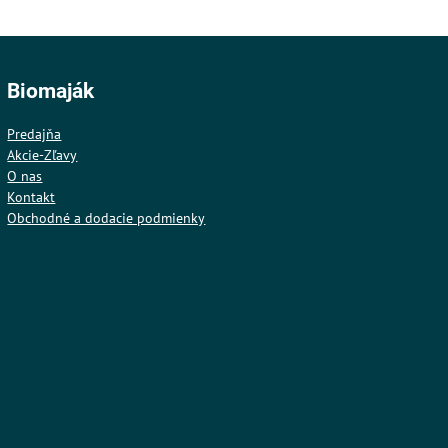
Biomaják
Predajňa
Akcie-Zľavy
O nas
Kontakt
Obchodné a dodacie podmienky