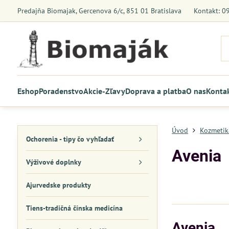
Predajňa Biomajak, Gercenova 6/c, 851 01 Bratislava
Kontakt: 0
Eshop
Poradenstvo
Akcie-Zľavy
Doprava a platba
O nas
Konta
Úvod
Kozmetik
Ochorenia - tipy čo vyhľadať
Avenia
Výživové doplnky
Ajurvedske produkty
Tiens-tradičná čínska medicína
Avenia