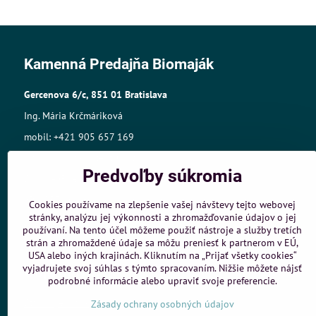
Kamenná Predajňa Biomaják
Gercenova 6/c, 851 01 Bratislava
Ing. Mária Krčmáriková
mobil: +421 905 657 169
mail:biomajak@centrum.sk
Predvoľby súkromia
Sídlo: A.Gwerkovej 19, 851 04 Bratislava
IČO: 33768609,
Cookies používame na zlepšenie vašej návštevy tejto webovej
stránky, analýzu jej výkonnosti a zhromažďovanie údajov o jej
IČ DPH:SK1025421980
používaní. Na tento účel môžeme použiť nástroje a služby tretích
Živnost.register č.:105-10848
strán a zhromaždené údaje sa môžu preniesť k partnerom v EÚ,
USA alebo iných krajinách. Kliknutím na „Prijať všetky cookies“
vyjadrujete svoj súhlas s týmto spracovaním. Nižšie môžete nájsť
Objednávky
podrobné informácie alebo upraviť svoje preferencie.
Stav objednávky
Zásady ochrany osobných údajov