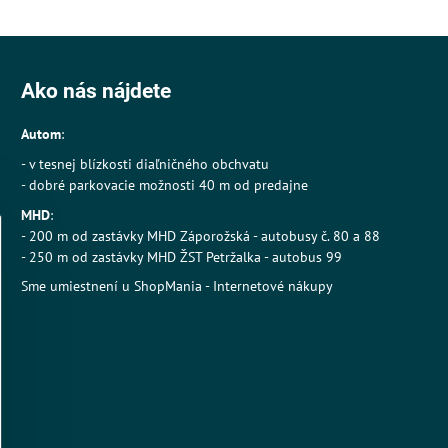
Ako nás nájdete
Autom
:
- v tesnej blízkosti diaľničného obchvatu
- dobré parkovacie možnosti 40 m od predajne
MHD
:
- 200 m od zastávky MHD Záporožská - autobusy č. 80 a 88
- 250 m od zastávky MHD ŽST Petržalka - autobus 99
Sme umiestnení u
ShopMania
-
Internetové nákupy