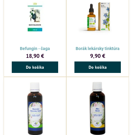
Befungin - čaga
Borák lekársky tinktúra
18,90 €
9,90 €
Do košíka
Do košíka