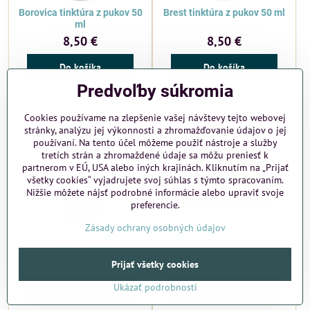
Borovica tinktúra z pukov 50
Brest tinktúra z pukov 50 ml
ml
8,50 €
8,50 €
Do košíka
Do košíka
Predvoľby súkromia
Cookies používame na zlepšenie vašej návštevy tejto webovej
stránky, analýzu jej výkonnosti a zhromažďovanie údajov o jej
používaní. Na tento účel môžeme použiť nástroje a služby
tretích strán a zhromaždené údaje sa môžu preniesť k
partnerom v EÚ, USA alebo iných krajinách. Kliknutím na „Prijať
všetky cookies“ vyjadrujete svoj súhlas s týmto spracovaním.
Nižšie môžete nájsť podrobné informácie alebo upraviť svoje
preferencie.
Zásady ochrany osobných údajov
Breza jahňady tinktúra z
Breza tinktúra z pukov 50 ml
pukov 50 ml
8,50 €
8,50 €
Prijať všetky cookies
Ukázať podrobnosti
Do košíka
Do košíka