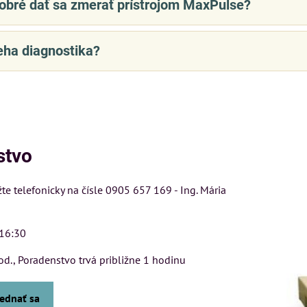
dobré dať sa zmerať prístrojom MaxPulse?
eha diagnostika?
stvo
e telefonicky na čísle 0905 657 169 - Ing. Mária
 16:30
od., Poradenstvo trvá približne 1 hodinu
jednať sa