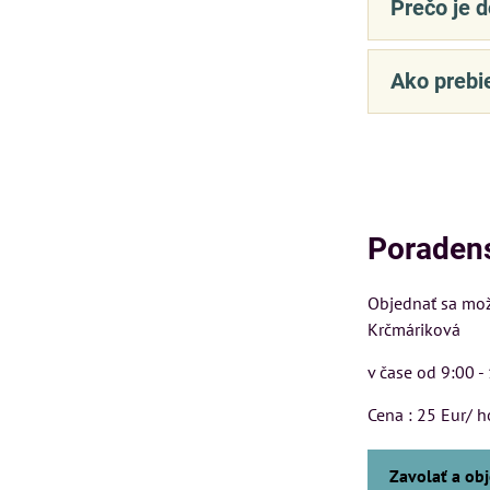
Prečo je 
Ako prebi
Poraden
Objednať sa možt
Krčmáriková
v čase od 9:00 -
Cena : 25 Eur/ h
Zavolať a ob