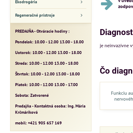
v uved
Ekodrogéria
zodpov
Regeneračné prístroje
Diagnost
PREDAJŇA - Otváracie hodiny :
Pondelok: 10.00 - 12.00 13.00 - 18.00
je neinvazívne 
Uotorok: 10.00 - 12.00 13.00 - 18.00
Streda: 10.00 - 12.00 13.00 - 18.00
Čo diagn
Štvrtok: 10.00 - 12.00 13.00 - 18.00
Piatok: 10.00 - 12.00 13.00 - 17.00
Funkciu a
Sobota: Zatvorené
nervovéh
Predajňa - Kontaktná osoba: Ing. Mária
Krčmáriková
mobil: +421 905 657 169