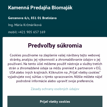
Kamenná Predajňa Biomaják
Gercenova 6/c, 851 01 Bratislava
Ing. Mária Krčmáriková
mobil: +421 905 657 169
mail:biomajak@centrum.sk
Predvoľby súkromia
Sídlo: A.Gwerkovej 19, 851 04 Bratislava
IČO: 33768609,
Cookies používame na zlepšenie vašej návštevy tejto webovej
stránky, analýzu jej výkonnosti a zhromažďovanie údajov o jej
IČ DPH:SK1025421980
používaní. Na tento účel môžeme použiť nástroje a služby tretích
Živnost.register č.:105-10848
strán a zhromaždené údaje sa môžu preniesť k partnerom v EÚ,
USA alebo iných krajinách. Kliknutím na „Prijať všetky cookies“
vyjadrujete svoj súhlas s týmto spracovaním. Nižšie môžete nájsť
Objednávky
podrobné informácie alebo upraviť svoje preferencie.
Stav objednávky
Zásady ochrany osobných údajov
Prijať všetky cookies