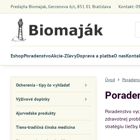
Predajňa Biomajak, Gercenova 6/c, 851 01 Bratislava
Kontakt: 0
Eshop
Poradenstvo
Akcie-Zľavy
Doprava a platba
O nas
Konta
Úvod
Poradens
Ochorenia - tipy čo vyhľadať
Porade
Výživové doplnky
Poradenstvo vych
Ajurvedske produkty
zdravotnej probl
stratégiu liečb
Tiens-tradičná čínska medicína