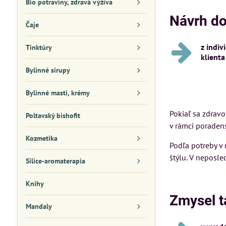
Bio potraviny, zdravá výživa
Návrh d
Čaje
z indiv
Tinktúry
klienta
Bylinné sirupy
Bylinné masti, krémy
Pokiaľ sa zdrav
Poltavský bishofit
v rámci poraden
Kozmetika
Podľa potreby v
štýlu. V neposle
Silice-aromaterapia
Knihy
Zmysel t
Mandaly