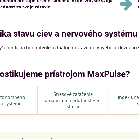
omelom prístupe k sebe samému, v tom zmysle svoju
ednosť za svoje zdravie
ika stavu ciev a nervového systému
vyšetrenie na hodnotenie aktuálneho stavu nervového a cievneho 
ostikujeme prístrojom MaxPulse?
Stresové zaťaženie
utonómneho
Index úna
organizmu a odolnosť voči
o systému
stresu