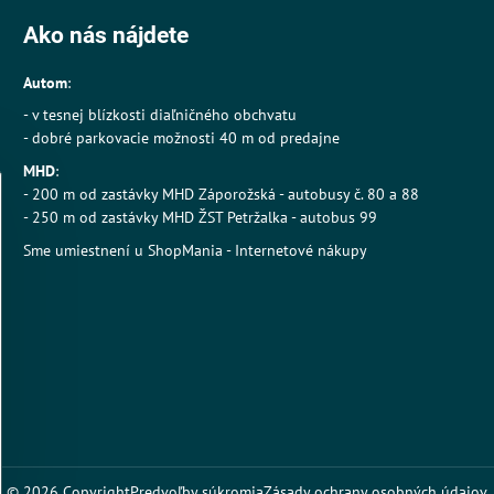
Ako nás nájdete
Autom
:
- v tesnej blízkosti diaľničného obchvatu
- dobré parkovacie možnosti 40 m od predajne
MHD
:
- 200 m od zastávky MHD Záporožská - autobusy č. 80 a 88
- 250 m od zastávky MHD ŽST Petržalka - autobus 99
Sme umiestnení u
ShopMania
-
Internetové nákupy
©
2026
Copyright
Predvoľby súkromia
Zásady ochrany osobných údajov