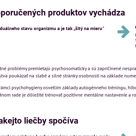
oporučených produktov vychádza
iduálneho stavu organizmu a je tak „šitý na mieru"
otné problémy premietajú psychosomaticky a sú zapríčinené nespr
stva poukázať na slabé a silné stránky osobnosti na základe nume
 rámci psychohygieny osvetlím základy autogénneho tréningu, hl
dnom rade je dôležité trénovať pozitívne mentálne nastavenie a r
akejto liečby spočíva