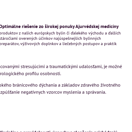
Optimálne riešenie zo širokej ponuky Ajurvédskej medicíny
produktov z našich európskych bylín či ďalekého východu a ďalších
stáročiami overených účinkov najúspešnejších bylinných
preparátov, výživových doplnkov a liečebných postupov a praktík
acovanými stresujúcimi a traumatickými udalosťami, je možné
rologického profilu osobnosti.
bokého bránicového dýchania a základov zdravého životného
ozpúšťanie negatívnych vzorcov myslenia a správania.