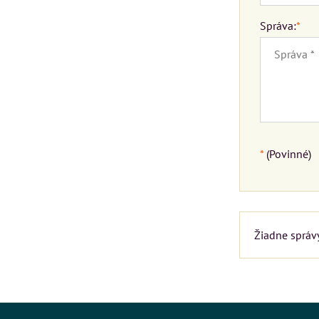
Správa:
*
*
(Povinné)
Žiadne správy