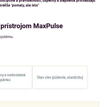
disciplíne a pravidelnosti, úspechy a zlepšenia prichádzajú
zväčša "pomaly, ale isto"
 prístrojom MaxPulse
systému.
vy a nedostatok
Stav ciev (zúženie, elasticitu)
spánku