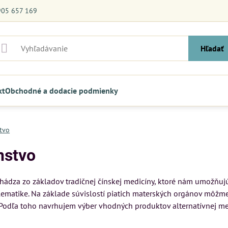
905 657 169
Hľadať
kt
Obchodné a dodacie podmienky
tvo
nstvo
ádza zo základov tradičnej čínskej medicíny, ktoré nám umožňujú z
ematike. Na základe súvislostí piatich materských orgánov môžme 
y. Podľa toho navrhujem výber vhodných produktov alternatívnej m