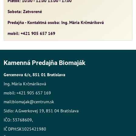
Piatok: 10.00 - 12.00 13.00 - 17.00
Sobota: Zatvorené
Predajňa - Kontaktná osoba: Ing. Mária Krčmáriková
mobil: +421 905 657 169
Kamenná Predajňa Biomaják
Gercenova 6/c, 851 01 Bratislava
Ing. Mária Krčmáriková
mobil: +421 905 657 169
mail:biomajak@centrum.sk
Sídlo: A.Gwerkovej 19, 851 04 Bratislava
IČO: 33768609,
IČ DPH:SK1025421980