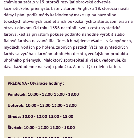
chémie sa začalo v 19. storočí rozvíjať obrovské odvetvie
kozmetického priemyslu. Ešte v starom Anglicku 18. storočia nosili
dámy i páni podľa módy každodenný make-up na báze silne
toxických olovených líčidiel a ich pokožka rýchlo starla, zomierali na
otravu olovom. Od roku 1856 nastúpili svoju cestu syntetické
farbivá, keď sa pri istom pokuse podarilo náhodne vyrobiť slabo
fialové farbivo nazvané lila. Dnes ich nájdeme všade – v šampónoch,
mydlách, vodách po holení, zubných pastách. Väčšina syntetických
farbív sa vyrába z lacného uhoľného dechtu, vedľajšieho produktu
uhoľného priemyslu. Máloktorý spotrebiteľ si však uvedomuje, čo
dáva každodenne na svoju pokožku. A to sa týka nielen farieb.
PREDAJŇA - Otváracie hodiny :
Pondelok: 10.00 - 12.00 13.00 - 18.00
Uotorok: 10.00 - 12.00 13.00 - 18.00
Streda: 10.00 - 12.00 13.00 - 18.00
Štvrtok: 10.00 - 12.00 13.00 - 18.00