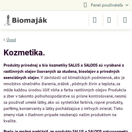
Panel používateľa
Úvod
Kozmetika.
Produkty prírodnej a bio kozmetiky SALUS a SALOOS sú vyrábané z
rastlinných olejov lisovaných za studena, bioolejov a prírodných
esenciálnych olejov.
V závislosti od klimatických podmienok, ako je
množstvo slnečného žiarenia, zrážok , pôdnych živín a teplota, sa
môže každou úrodou líšiť vôňa a farba rastlinných olejov. Produkcia
a zber v takomto poľnohospodárstve sú prísne kontrolované, nesmú
sa používať umelé látky, ako sú syntetické farbivá, ropné produkty,
parfémy, konzervanty a látky pochádzajúce z mŕtvych zvierat. Tieto
zmeny však v žiadnom prípade neuberajú našim produktom na
kvalite.
Prečo je možné prehlásiť, ze produkty SALUS a SALOOS naturcosmetic