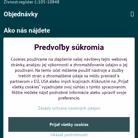
Živnost.register č.:105-10848
Objednávky
Ako nás nájdete
Autom
:
Predvoľby súkromia
- v tesnej blízkosti diaľničného obchvatu
- dobré parkovacie možnosti 40 m od predajne
Cookies používame na zlepšenie vašej návštevy tejto webovej
stránky, analýzu jej výkonnosti a zhromažďovanie údajov o jej
MHD
:
používaní. Na tento účel môžeme použiť nástroje a služby
- 200 m od zastávky MHD Záporožská - autobusy č. 80 a 88
tretích strán a zhromaždené údaje sa môžu preniesť k
- 250 m od zastávky MHD ŽST Petržalka - autobus 99
partnerom v EÚ, USA alebo iných krajinách. Kliknutím na „Prijať
všetky cookies“ vyjadrujete svoj súhlas s týmto spracovaním.
Sme umiestnení u
ShopMania
-
Internetové nákupy
Nižšie môžete nájsť podrobné informácie alebo upraviť svoje
preferencie.
Biomaják
Zásady ochrany osobných údajov
©
2026
Copyright
Prijať všetky cookies
Predvoľby súkromia
Zásady ochrany osobných údajov
Ukázať podrobnosti
Vytvorené pomocou:
BiznisWeb.sk