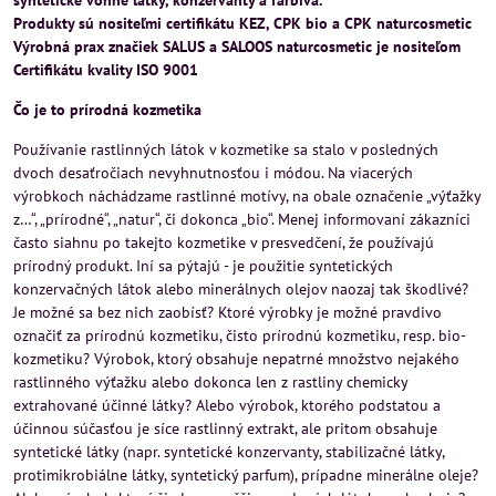
syntetické vonné látky, konzervanty a farbivá.
Produkty sú nositeľmi certifikátu KEZ, CPK bio a CPK naturcosmetic
Výrobná prax značiek SALUS a SALOOS naturcosmetic je nositeľom
Certifikátu kvality ISO 9001
Čo je to prírodná kozmetika
Používanie rastlinných látok v kozmetike sa stalo v posledných
dvoch desaťročiach nevyhnutnosťou i módou. Na viacerých
výrobkoch náchádzame rastlinné motívy, na obale označenie „výťažky
z…“, „prírodné“, „natur“, či dokonca „bio“. Menej informovaní zákazníci
často siahnu po takejto kozmetike v presvedčení, že používajú
prírodný produkt. Iní sa pýtajú - je použitie syntetických
konzervačných látok alebo minerálnych olejov naozaj tak škodlivé?
Je možné sa bez nich zaobísť? Ktoré výrobky je možné pravdivo
označiť za prírodnú kozmetiku, čisto prírodnú kozmetiku, resp. bio-
kozmetiku? Výrobok, ktorý obsahuje nepatrné množstvo nejakého
rastlinného výťažku alebo dokonca len z rastliny chemicky
extrahované účinné látky? Alebo výrobok, ktorého podstatou a
účinnou súčasťou je síce rastlinný extrakt, ale pritom obsahuje
syntetické látky (napr. syntetické konzervanty, stabilizačné látky,
protimikrobiálne látky, syntetický parfum), prípadne minerálne oleje?