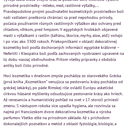
prírodné prostriedky - mlieko, med, rastlinné výťažky,...
Pravdepodobne prvými používateľmi kozmetických prostriedkov boli
naši vzdialení predkovia chrániaci sa pred nepohodou prírody,
počasia používaním rôznych rastlinných výťažkov ako ochrany pred
chladom, vlhkom, pred hmyzom. V egyptských hrobkách objavené
masti s výťažkami z rastlín (šafránu, škorice, myrhy, aloe, atď.) voňajú
i po viac ako 3300 rokoch. Priekopníčkami v oblasti dekoratívnej
kozmetiky boli podľa dochovaných informácií egyptské kráľovné –
Nefertiti i Kleopatra boli podľa zachovaných vyobrazení upravené na
tú dobu naozaj obdivuhodne. Pritom všetky prípravky z obdobia
antiky boli čisto prírodné.
Hoci kozmetika v dnešnom zmysle pochádza zo starovekého Grécka
(prvá kniha „Kozmetikon“ venujúca sa pestovaniu krásy pochádza od
gréckej lekárky), po páde Rímskej ríše ovládli Európu asketické
cirkvou hlásané myšlienky odsudzujúce pestovanie krásy ako hriech.
Až renesancia a humanistický pohľad na svet v 17. storočí priniesli
zmenu. S nástupom rokoka síce upadla hygiena, ale rozvinula sa
najmä pri francúzskom dvore dekoratívna kozmetika a výroba
parfumov. Všetko ešte na prírodnom základe. Až s príchodom
dokonalejších poznatkov a metód z oblasti fyziológie, biológie, a