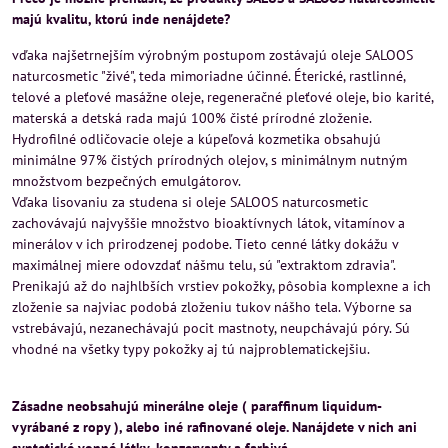
majú kvalitu, ktorú inde nenájdete?
vďaka najšetrnejším výrobným postupom zostávajú oleje SALOOS
naturcosmetic "živé", teda mimoriadne účinné. Éterické, rastlinné,
telové a pleťové masážne oleje, regeneračné pleťové oleje, bio karité,
materská a detská rada majú 100% čisté prírodné zloženie.
Hydrofilné odličovacie oleje a kúpeľová kozmetika obsahujú
minimálne 97% čistých prírodných olejov, s minimálnym nutným
množstvom bezpečných emulgátorov.
Vďaka lisovaniu za studena si oleje SALOOS naturcosmetic
zachovávajú najvyššie množstvo bioaktívnych látok, vitamínov a
minerálov v ich prirodzenej podobe. Tieto cenné látky dokážu v
maximálnej miere odovzdať nášmu telu, sú "extraktom zdravia".
Prenikajú až do najhlbších vrstiev pokožky, pôsobia komplexne a ich
zloženie sa najviac podobá zloženiu tukov nášho tela. Výborne sa
vstrebávajú, nezanechávajú pocit mastnoty, neupchávajú póry. Sú
vhodné na všetky typy pokožky aj tú najproblematickejšiu.
Zásadne neobsahujú minerálne oleje ( paraffinum liquidum-
vyrábané z ropy ), alebo iné rafinované oleje. Nanájdete v nich ani