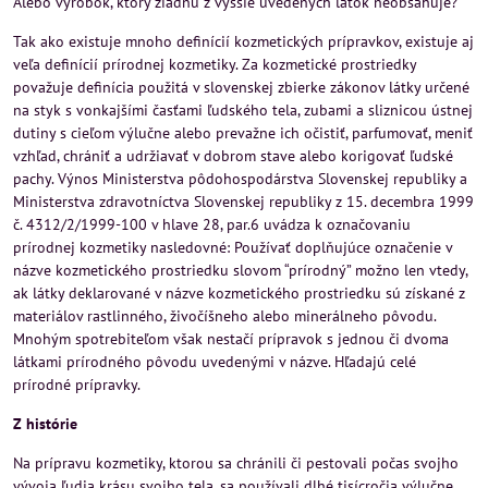
Alebo výrobok, ktorý žiadnu z vyššie uvedených látok neobsahuje?
Tak ako existuje mnoho definícií kozmetických prípravkov, existuje aj
veľa definícií prírodnej kozmetiky. Za kozmetické prostriedky
považuje definícia použitá v slovenskej zbierke zákonov látky určené
na styk s vonkajšími časťami ľudského tela, zubami a sliznicou ústnej
dutiny s cieľom výlučne alebo prevažne ich očistiť, parfumovať, meniť
vzhľad, chrániť a udržiavať v dobrom stave alebo korigovať ľudské
pachy. Výnos Ministerstva pôdohospodárstva Slovenskej republiky a
Ministerstva zdravotníctva Slovenskej republiky z 15. decembra 1999
č. 4312/2/1999-100 v hlave 28, par.6 uvádza k označovaniu
prírodnej kozmetiky nasledovné: Používať doplňujúce označenie v
názve kozmetického prostriedku slovom “prírodný” možno len vtedy,
ak látky deklarované v názve kozmetického prostriedku sú získané z
materiálov rastlinného, živočíšneho alebo minerálneho pôvodu.
Mnohým spotrebiteľom však nestačí prípravok s jednou či dvoma
látkami prírodného pôvodu uvedenými v názve. Hľadajú celé
prírodné prípravky.
Z histórie
Na prípravu kozmetiky, ktorou sa chránili či pestovali počas svojho
vývoja ľudia krásu svojho tela, sa používali dlhé tisícročia výlučne