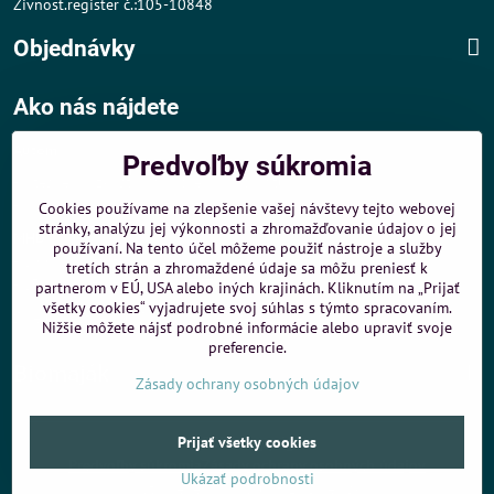
Živnost.register č.:105-10848
Objednávky
Ako nás nájdete
Autom
:
Predvoľby súkromia
- v tesnej blízkosti diaľničného obchvatu
- dobré parkovacie možnosti 40 m od predajne
Cookies používame na zlepšenie vašej návštevy tejto webovej
stránky, analýzu jej výkonnosti a zhromažďovanie údajov o jej
MHD
:
používaní. Na tento účel môžeme použiť nástroje a služby
- 200 m od zastávky MHD Záporožská - autobusy č. 80 a 88
tretích strán a zhromaždené údaje sa môžu preniesť k
- 250 m od zastávky MHD ŽST Petržalka - autobus 99
partnerom v EÚ, USA alebo iných krajinách. Kliknutím na „Prijať
všetky cookies“ vyjadrujete svoj súhlas s týmto spracovaním.
Sme umiestnení u
ShopMania
-
Internetové nákupy
Nižšie môžete nájsť podrobné informácie alebo upraviť svoje
preferencie.
Biomaják
Zásady ochrany osobných údajov
©
2026
Copyright
Prijať všetky cookies
Predvoľby súkromia
Zásady ochrany osobných údajov
Ukázať podrobnosti
Vytvorené pomocou:
BiznisWeb.sk