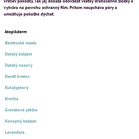
vrstiev pokožky. Tak jej dokáže odovzdať všetky drahocenné zložky a
vytvára na povrchu ochranný film. Pritom neupcháva póry a
umožňuje pokožke dýchať.
Atopikderm
Bambucké maslo
Detský balzam
Detský nosový
Deväť kvetov
Eukalyptový
Erotika
Granátové jablko
Konopný balzam
Levandula