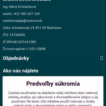
Ing. Mária Krčmáriková
mobil: +421 905 657 169
mail:biomajak@centrum.sk
Sídlo: A.Gwerkovej 19, 851 04 Bratislava
IČO: 33768609,
IČ DPH:SK1025421980
Živnost.register č.:105-10848
Objednávky
Ako nás nájdete
Autom
:
Predvoľby súkromia
- v tesnej blízkosti diaľničného obchvatu
- dobré parkovacie možnosti 40 m od predajne
Cookies používame na zlepšenie vašej návštevy tejto webovej
stránky, analýzu jej výkonnosti a zhromažďovanie údajov o jej
MHD
:
používaní. Na tento účel môžeme použiť nástroje a služby
- 200 m od zastávky MHD Záporožská - autobusy č. 80 a 88
tretích strán a zhromaždené údaje sa môžu preniesť k