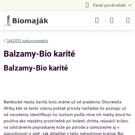
Panel používateľa
SALOOS naturcosmetic
Balzamy-Bio karité
Balzamy-Bio karité
Bambucké maslo, karité, bolo známe už od pradávna. Obyvatelia
Afriky, kde sa tento vzácny poklad prírody nachádza ho poznajú už
od narodenia. Identifikujú ho čuchom podľa vône ich matky, ktorá ho
používa ako masážny prostriedok pri bolesti chrbta, relaxácii krížov,
na odstránenie popraskanej kože po pôrode a samozrejme aj v
starostlivosti o pleť , tak dôležitej v tejto nehostinnej krajine. Bol