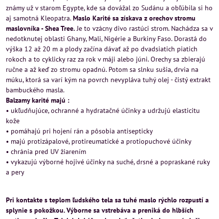
známy už v starom Egypte, kde sa dovážal zo Sudánu a obľúbila si ho
aj samotná Kleopatra.
Maslo Karité sa získava z orechov stromu
maslovníka - Shea Tree.
Je to vzácny divo rastúci strom. Nachádza sa v
nedotknutej oblasti Ghany, Mali, Nigérie a Burkiny Faso. Dorastá do
výška 12 až 20 m a plody začína dávať až po dvadsiatich piatich
rokoch a to cyklicky raz za rok v máji alebo júni. Orechy sa zbierajú
ručne a až keď zo stromu opadnú. Potom sa slnku sušia, drvia na
múku, ktorá sa varí kým na povrch nevypláva tuhý olej - čistý extrakt
bambuckého masla.
Balzamy karité majú :
• ukľudňujúce, ochranné a hydratačné účinky a udržujú elasticitu
kože
• pomáhajú pri hojení rán a pôsobia antisepticky
• majú protizápalové, protireumatické a protiopuchové účinky
• chránia pred UV žiarením
• vykazujú výborné hojivé účinky na suché, drsné a popraskané ruky
a pery
Pri kontakte s teplom ľudského tela sa tuhé maslo rýchlo rozpustí a
splynie s pokožkou. Výborne sa vstrebáva a preniká do hlbších