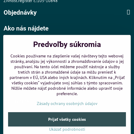
Živnost.register č.:105-10848
Objednávky
Ako nás nájdete
Autom
:
Predvoľby súkromia
- v tesnej blízkosti diaľničného obchvatu
- dobré parkovacie možnosti 40 m od predajne
Cookies používame na zlepšenie vašej návštevy tejto webovej
stránky, analýzu jej výkonnosti a zhromažďovanie údajov o jej
MHD
:
používaní. Na tento účel môžeme použiť nástroje a služby
- 200 m od zastávky MHD Záporožská - autobusy č. 80 a 88
tretích strán a zhromaždené údaje sa môžu preniesť k
- 250 m od zastávky MHD ŽST Petržalka - autobus 99
partnerom v EÚ, USA alebo iných krajinách. Kliknutím na „Prijať
všetky cookies“ vyjadrujete svoj súhlas s týmto spracovaním.
Sme umiestnení u
ShopMania
-
Internetové nákupy
Nižšie môžete nájsť podrobné informácie alebo upraviť svoje
preferencie.
Biomaják
Zásady ochrany osobných údajov
Prijať všetky cookies
©
2026
Copyright
Predvoľby súkromia
Zásady ochrany osobných údajov
Ukázať podrobnosti
Vytvorené pomocou:
BiznisWeb.sk