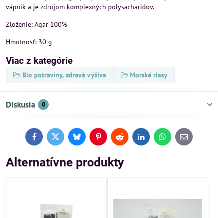
vápnik a je zdrojom komplexných polysacharidov.
Zloženie: Agar 100%
Hmotnosť: 30 g
Viac z kategórie
Bio potraviny, zdravá výživa
Morské riasy
Diskusia
0
Facebook
Twitter
Bluesky
Pinterest
Reddit
LinkedIn
WhatsApp
E-
mail
Alternatívne produkty