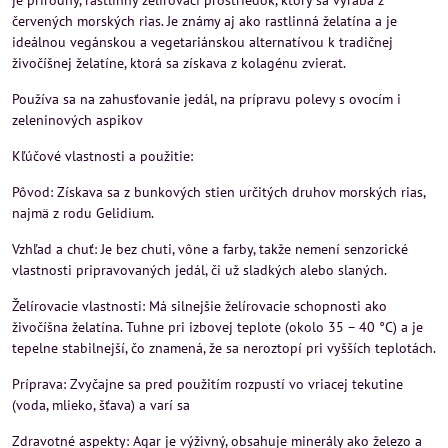
je prírodný, rastlinný želírovací prostriedok, ktorý sa vyrába z
červených morských rias. Je známy aj ako rastlinná želatína a je
ideálnou vegánskou a vegetariánskou alternatívou k tradičnej
živočíšnej želatíne, ktorá sa získava z kolagénu zvierat.
Používa sa na zahusťovanie jedál, na prípravu polevy s ovocím i
zeleninových aspikov
Kľúčové vlastnosti a použitie:
Pôvod: Získava sa z bunkových stien určitých druhov morských rias,
najmä z rodu Gelidium.
Vzhľad a chuť: Je bez chuti, vône a farby, takže nemení senzorické
vlastnosti pripravovaných jedál, či už sladkých alebo slaných.
Želírovacie vlastnosti: Má silnejšie želírovacie schopnosti ako
živočíšna želatína. Tuhne pri izbovej teplote (okolo 35 – 40 °C) a je
tepelne stabilnejší, čo znamená, že sa neroztopí pri vyšších teplotách.
Príprava: Zvyčajne sa pred použitím rozpustí vo vriacej tekutine
(voda, mlieko, šťava) a varí sa
Zdravotné aspekty: Agar je výživný, obsahuje minerály ako železo a