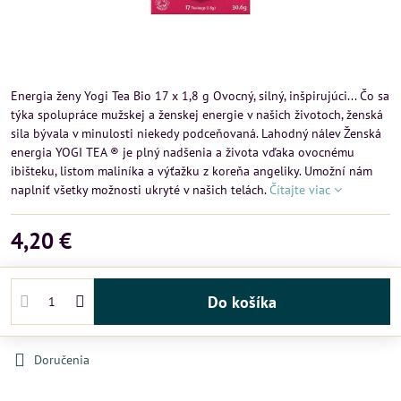
Energia ženy Yogi Tea Bio 17 x 1,8 g Ovocný, silný, inšpirujúci... Čo sa
týka spolupráce mužskej a ženskej energie v našich životoch, ženská
sila bývala v minulosti niekedy podceňovaná. Lahodný nálev Ženská
energia YOGI TEA ® je plný nadšenia a života vďaka ovocnému
ibišteku, listom maliníka a výťažku z koreňa angeliky. Umožní nám
naplniť všetky možnosti ukryté v našich telách.
Čítajte viac
4,20 €
Do košíka
Doručenia