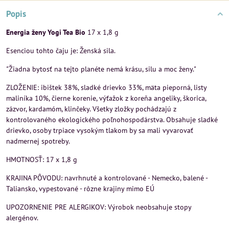
Popis
Energia ženy Yogi Tea Bio
17 x 1,8 g
Esenciou tohto čaju je: Ženská sila.
"Žiadna bytosť na tejto planéte nemá krásu, silu a moc ženy."
ZLOŽENIE: ibištek 38%, sladké drievko 33%, mäta pieporná, listy
maliníka 10%, čierne korenie, výťažok z koreňa angeliky, škorica,
zázvor, kardamóm, klinčeky. Všetky zložky pochádzajú z
kontrolovaného ekologického poľnohospodárstva. Obsahuje sladké
drievko, osoby trpiace vysokým tlakom by sa mali vyvarovať
nadmernej spotreby.
HMOTNOSŤ: 17 x 1,8 g
KRAJINA PÔVODU: navrhnuté a kontrolované - Nemecko, balené -
Taliansko, vypestované - rôzne krajiny mimo EÚ
UPOZORNENIE PRE ALERGIKOV: Výrobok neobsahuje stopy
alergénov.