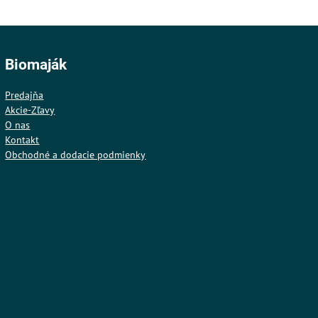
Biomaják
Predajňa
Akcie-Zľavy
O nas
Kontakt
Obchodné a dodacie podmienky