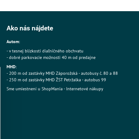
Ako nás nájdete
Autom
:
- v tesnej blízkosti diaľničného obchvatu
- dobré parkovacie možnosti 40 m od predajne
MHD
:
- 200 m od zastávky MHD Záporožská - autobusy č. 80 a 88
- 250 m od zastávky MHD ŽST Petržalka - autobus 99
Sme umiestnení u
ShopMania
-
Internetové nákupy