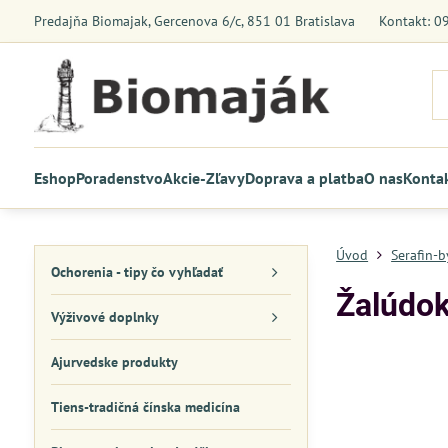
Predajňa Biomajak, Gercenova 6/c, 851 01 Bratislava
Kontakt: 0
Eshop
Poradenstvo
Akcie-Zľavy
Doprava a platba
O nas
Konta
Úvod
Serafin-
Ochorenia - tipy čo vyhľadať
Žalúdok
Výživové doplnky
Ajurvedske produkty
Tiens-tradičná čínska medicína