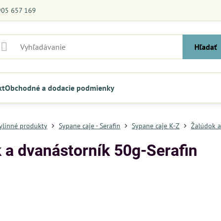
905 657 169
Hľadať
kt
Obchodné a dodacie podmienky
bylinné produkty
Sypane caje - Serafin
Sypane caje K-Z
Žalúdok a
 a dvanástorník 50g-Serafin