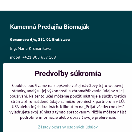
Kamenná Predajňa Biomaják
Gercenova 6/c, 851 01 Bratislava
Ing. Mária Krčmáriková
mobil: +421 905 657 169
mail:biomajak@centrum.sk
Predvoľby súkromia
Sídlo: A.Gwerkovej 19, 851 04 Bratislava
IČO: 33768609,
Cookies používame na zlepšenie vašej návštevy tejto webovej
stránky, analýzu jej výkonnosti a zhromažďovanie údajov o jej
IČ DPH:SK1025421980
používaní. Na tento účel môžeme použiť nástroje a služby tretích
Živnost.register č.:105-10848
strán a zhromaždené údaje sa môžu preniesť k partnerom v EÚ,
USA alebo iných krajinách. Kliknutím na „Prijať všetky cookies“
vyjadrujete svoj súhlas s týmto spracovaním. Nižšie môžete nájsť
Objednávky
podrobné informácie alebo upraviť svoje preferencie.
Stav objednávky
Zásady ochrany osobných údajov