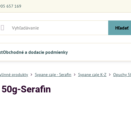
905 657 169
Hľadať
kt
Obchodné a dodacie podmienky
bylinné produkty
Sypane caje - Serafin
Sypane caje K-Z
Opuchy 50
50g-Serafin