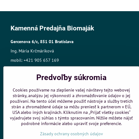
Kamenná Predajňa Biomaják
Gercenova 6/c, 851 01 Bratislava
Ing. Mária Krčmáriková
mobil: +421 905 657 169
mail:biomajak@centrum.sk
Predvoľby súkromia
Sídlo: A.Gwerkovej 19, 851 04 Bratislava
IČO: 33768609,
Cookies používame na zlepšenie vašej návštevy tejto webovej
stránky, analýzu jej výkonnosti a zhromažďovanie údajov o jej
IČ DPH:SK1025421980
používaní. Na tento účel môžeme použiť nástroje a služby tretích
Živnost.register č.:105-10848
strán a zhromaždené údaje sa môžu preniesť k partnerom v EÚ,
USA alebo iných krajinách. Kliknutím na „Prijať všetky cookies“
vyjadrujete svoj súhlas s týmto spracovaním. Nižšie môžete nájsť
Objednávky
podrobné informácie alebo upraviť svoje preferencie.
Stav objednávky
Zásady ochrany osobných údajov