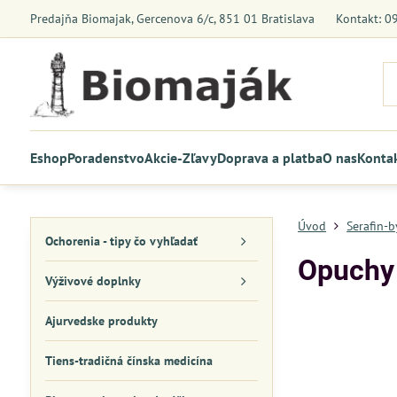
Predajňa Biomajak, Gercenova 6/c, 851 01 Bratislava
Kontakt: 0
Eshop
Poradenstvo
Akcie-Zľavy
Doprava a platba
O nas
Konta
Úvod
Serafin-
Ochorenia - tipy čo vyhľadať
Opuchy 
Výživové doplnky
Ajurvedske produkty
Tiens-tradičná čínska medicína