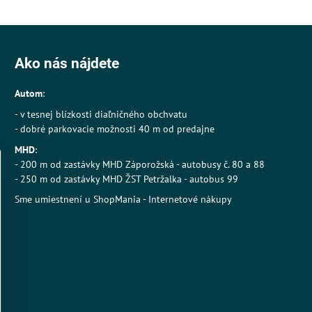
Ako nás nájdete
Autom
:
- v tesnej blízkosti diaľničného obchvatu
- dobré parkovacie možnosti 40 m od predajne
MHD
:
- 200 m od zastávky MHD Záporožská - autobusy č. 80 a 88
- 250 m od zastávky MHD ŽST Petržalka - autobus 99
Sme umiestnení u
ShopMania
-
Internetové nákupy