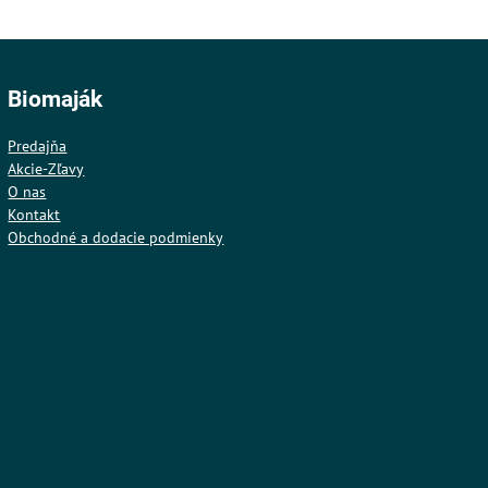
Biomaják
Predajňa
Akcie-Zľavy
O nas
Kontakt
Obchodné a dodacie podmienky