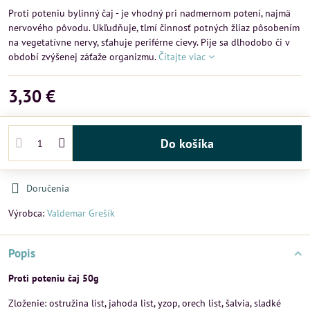
Proti poteniu bylinný čaj - je vhodný pri nadmernom potení, najmä
nervového pôvodu. Ukľudňuje, tlmí činnosť potných žliaz pôsobením
na vegetatívne nervy, sťahuje periférne cievy. Pije sa dlhodobo či v
období zvýšenej záťaže organizmu.
Čítajte viac
3,30 €
Do košíka
Doručenia
Výrobca:
Valdemar Grešík
Popis
Proti poteniu čaj 50g
Zloženie: ostružina list, jahoda list, yzop, orech list, šalvia, sladké