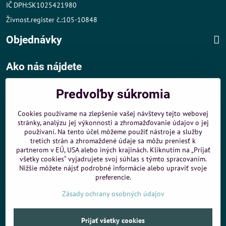
IČ DPH:SK1025421980
Živnost.register č.:105-10848
Objednávky
Ako nás nájdete
Autom
:
Predvoľby súkromia
- v tesnej blízkosti diaľničného obchvatu
- dobré parkovacie možnosti 40 m od predajne
Cookies používame na zlepšenie vašej návštevy tejto webovej
stránky, analýzu jej výkonnosti a zhromažďovanie údajov o jej
MHD
:
používaní. Na tento účel môžeme použiť nástroje a služby
- 200 m od zastávky MHD Záporožská - autobusy č. 80 a 88
tretích strán a zhromaždené údaje sa môžu preniesť k
- 250 m od zastávky MHD ŽST Petržalka - autobus 99
partnerom v EÚ, USA alebo iných krajinách. Kliknutím na „Prijať
všetky cookies“ vyjadrujete svoj súhlas s týmto spracovaním.
Sme umiestnení u
ShopMania
-
Internetové nákupy
Nižšie môžete nájsť podrobné informácie alebo upraviť svoje
preferencie.
Biomaják
Zásady ochrany osobných údajov
©
2026
Copyright
Prijať všetky cookies