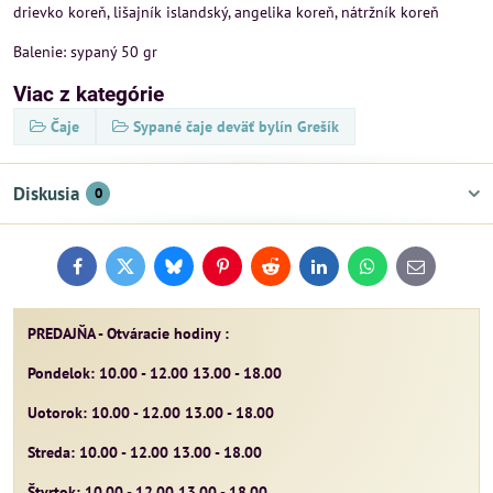
drievko koreň, lišajník islandský, angelika koreň, nátržník koreň
Balenie: sypaný 50 gr
Viac z kategórie
Čaje
Sypané čaje deväť bylín Grešík
Diskusia
0
Facebook
Twitter
Bluesky
Pinterest
Reddit
LinkedIn
WhatsApp
E-
mail
PREDAJŇA - Otváracie hodiny :
Pondelok: 10.00 - 12.00 13.00 - 18.00
Uotorok: 10.00 - 12.00 13.00 - 18.00
Streda: 10.00 - 12.00 13.00 - 18.00
Štvrtok: 10.00 - 12.00 13.00 - 18.00