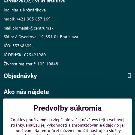
Gercenova 6/c, 851 01 Bratislava
Ing. Mária Krčmáriková
mobil: +421 905 657 169
mail:biomajak@centrum.sk
Sídlo: A.Gwerkovej 19, 851 04 Bratislava
IČO: 33768609,
IČ DPH:SK1025421980
Živnost.register č.:105-10848
Objednávky
Ako nás nájdete
Autom
:
Predvoľby súkromia
- v tesnej blízkosti diaľničného obchvatu
- dobré parkovacie možnosti 40 m od predajne
Cookies používame na zlepšenie vašej návštevy tejto webovej
stránky, analýzu jej výkonnosti a zhromažďovanie údajov o jej
MHD
:
používaní. Na tento účel môžeme použiť nástroje a služby
- 200 m od zastávky MHD Záporožská - autobusy č. 80 a 88