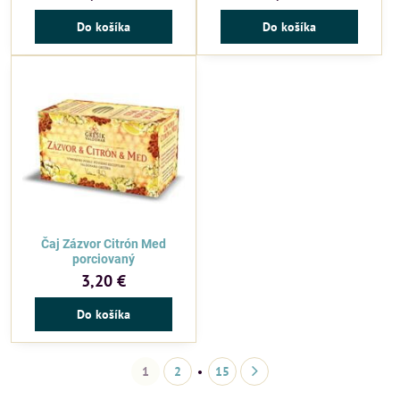
Do košíka
Do košíka
Čaj Zázvor Citrón Med
porciovaný
3,20 €
Do košíka
1
2
15