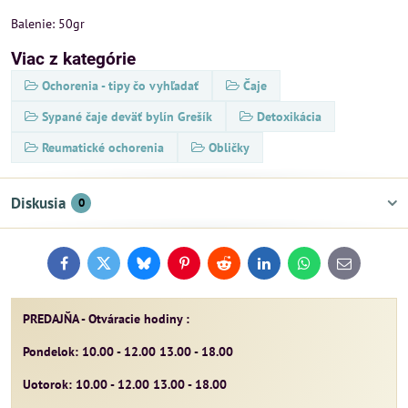
Balenie: 50gr
Viac z kategórie
Ochorenia - tipy čo vyhľadať
Čaje
Sypané čaje deväť bylín Grešík
Detoxikácia
Reumatické ochorenia
Obličky
Diskusia
0
Facebook
Twitter
Bluesky
Pinterest
Reddit
LinkedIn
WhatsApp
E-
mail
PREDAJŇA - Otváracie hodiny :
Pondelok: 10.00 - 12.00 13.00 - 18.00
Uotorok: 10.00 - 12.00 13.00 - 18.00