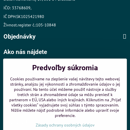
IČO: 33768609,
IČ DPH:SK1025421980
Živnost.register č.:105-10848
Objednávky
Ako nás nájdete
Autom
:
Predvoľby súkromia
- v tesnej blízkosti diaľničného obchvatu
- dobré parkovacie možnosti 40 m od predajne
Cookies používame na zlepšenie vašej návštevy tejto webovej
stránky, analýzu jej výkonnosti a zhromažďovanie údajov o jej
MHD
:
používaní. Na tento účel môžeme použiť nástroje a služby
- 200 m od zastávky MHD Záporožská - autobusy č. 80 a 88
tretích strán a zhromaždené údaje sa môžu preniesť k
- 250 m od zastávky MHD ŽST Petržalka - autobus 99
partnerom v EÚ, USA alebo iných krajinách. Kliknutím na „Prijať
všetky cookies“ vyjadrujete svoj súhlas s týmto spracovaním.
Sme umiestnení u
ShopMania
-
Internetové nákupy
Nižšie môžete nájsť podrobné informácie alebo upraviť svoje
preferencie.
Biomaják
Zásady ochrany osobných údajov