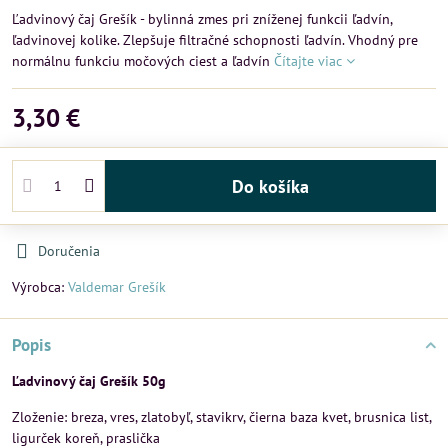
Ľadvinový čaj Grešík - bylinná zmes pri zníženej funkcii ľadvín,
ľadvinovej kolike. Zlepšuje filtračné schopnosti ľadvín. Vhodný pre
normálnu funkciu močových ciest a ľadvín
Čítajte viac
3,30 €
Do košíka
Doručenia
Výrobca:
Valdemar Grešík
Popis
Ľadvinový čaj Grešík 50g
Zloženie: breza, vres, zlatobyľ, stavikrv, čierna baza kvet, brusnica list,
ligurček koreň, praslička