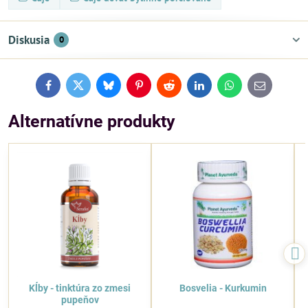
Diskusia
0
Facebook
Twitter
Bluesky
Pinterest
Reddit
LinkedIn
WhatsApp
E-
mail
Alternatívne produkty
Kĺby - tinktúra zo zmesi
Bosvelia - Kurkumin
pupeňov