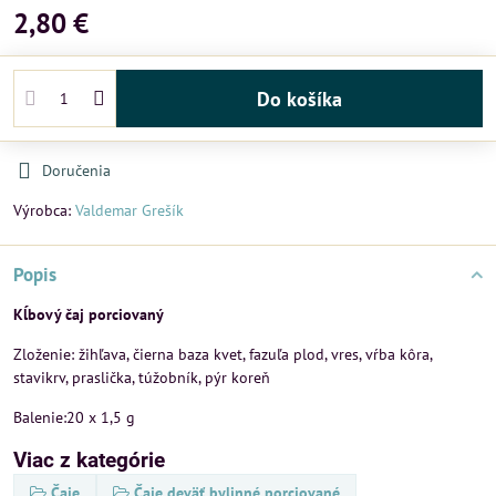
2,80 €
Do košíka
Doručenia
Výrobca:
Valdemar Grešík
Popis
Kĺbový čaj porciovaný
Zloženie: žihľava, čierna baza kvet, fazuľa plod, vres, vŕba kôra,
stavikrv, praslička, túžobník, pýr koreň
Balenie:20 x 1,5 g
Viac z kategórie
Čaje
Čaje deväť bylinné porciované