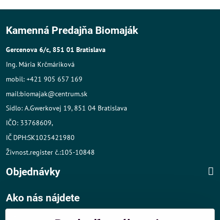
Kamenná Predajňa Biomaják
Gercenova 6/c, 851 01 Bratislava
Ing. Mária Krčmáriková
mobil: +421 905 657 169
mail:biomajak@centrum.sk
Sídlo: A.Gwerkovej 19, 851 04 Bratislava
IČO: 33768609,
IČ DPH:SK1025421980
Živnost.register č.:105-10848
Objednávky
Ako nás nájdete
Autom
: