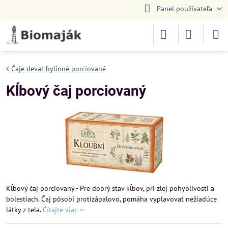
Panel používateľa
Čaje deväť bylinné porciované
Kĺbový čaj porciovaný
Kĺbový čaj porciovaný - Pre dobrý stav kĺbov, pri zlej pohyblivosti a
bolestiach. Čaj pôsobí protizápalovo, pomáha vyplavovať nežiadúce
látky z tela.
Čítajte viac