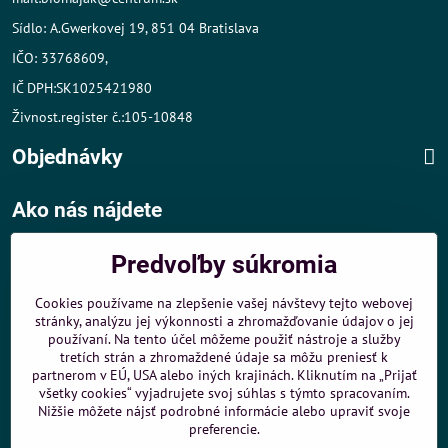
Sídlo: A.Gwerkovej 19, 851 04 Bratislava
IČO: 33768609,
IČ DPH:SK1025421980
Živnost.register č.:105-10848
Objednávky
Ako nás nájdete
Autom
:
Predvoľby súkromia
- v tesnej blízkosti diaľničného obchvatu
- dobré parkovacie možnosti 40 m od predajne
Cookies používame na zlepšenie vašej návštevy tejto webovej
stránky, analýzu jej výkonnosti a zhromažďovanie údajov o jej
MHD
:
používaní. Na tento účel môžeme použiť nástroje a služby
- 200 m od zastávky MHD Záporožská - autobusy č. 80 a 88
tretích strán a zhromaždené údaje sa môžu preniesť k
- 250 m od zastávky MHD ŽST Petržalka - autobus 99
partnerom v EÚ, USA alebo iných krajinách. Kliknutím na „Prijať
všetky cookies“ vyjadrujete svoj súhlas s týmto spracovaním.
Sme umiestnení u
ShopMania
-
Internetové nákupy
Nižšie môžete nájsť podrobné informácie alebo upraviť svoje
preferencie.