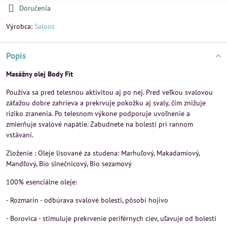
Doručenia
Výrobca:
Saloos
Popis
Masážny olej Body Fit
Používa sa pred telesnou aktivitou aj po nej. Pred veľkou svalovou
záťažou dobre zahrieva a prekrvuje pokožku aj svaly, čím znižuje
riziko zranenia. Po telesnom výkone podporuje uvoľnenie a
zmierňuje svalové napätie. Zabudnete na bolesti pri rannom
vstávaní.
Zloženie : Oleje lisované za studena: Marhuľový, Makadamiový,
Mandľový, Bio slnečnicový, Bio sezamový
100% esenciálne oleje:
- Rozmarín - odbúrava svalové bolesti, pôsobí hojivo
- Borovica - stimuluje prekrvenie periférnych ciev, uľavuje od bolesti