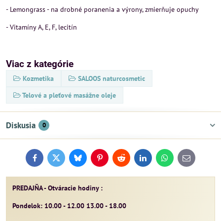
- Lemongrass - na drobné poranenia a výrony, zmierňuje opuchy
- Vitamíny A, E, F, lecitín
Viac z kategórie
Kozmetika
SALOOS naturcosmetic
Telové a pleťové masážne oleje
Diskusia
0
Facebook
Twitter
Bluesky
Pinterest
Reddit
LinkedIn
WhatsApp
E-
mail
PREDAJŇA - Otváracie hodiny :
Pondelok: 10.00 - 12.00 13.00 - 18.00