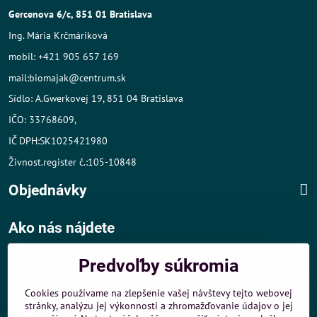
Gercenova 6/c, 851 01 Bratislava
Ing. Mária Krčmáriková
mobil: +421 905 657 169
mail:biomajak@centrum.sk
Sídlo: A.Gwerkovej 19, 851 04 Bratislava
IČO: 33768609,
IČ DPH:SK1025421980
Živnost.register č.:105-10848
Objednávky
Ako nás nájdete
Autom
:
Predvoľby súkromia
- v tesnej blízkosti diaľničného obchvatu
- dobré parkovacie možnosti 40 m od predajne
Cookies používame na zlepšenie vašej návštevy tejto webovej
stránky, analýzu jej výkonnosti a zhromažďovanie údajov o jej
MHD
: