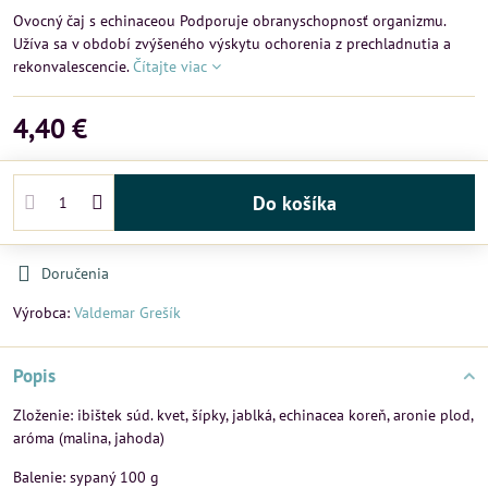
Ovocný čaj s echinaceou Podporuje obranyschopnosť organizmu.
Užíva sa v období zvýšeného výskytu ochorenia z prechladnutia a
rekonvalescencie.
Čítajte viac
4,40 €
Do košíka
Doručenia
Výrobca:
Valdemar Grešík
Popis
Zloženie: ibištek súd. kvet, šípky, jablká, echinacea koreň, aronie plod,
aróma (malina, jahoda)
Balenie: sypaný 100 g