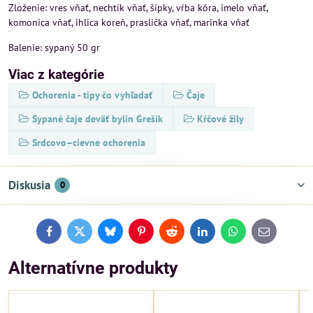
Zloženie: vres vňať, nechtík vňať, šípky, vŕba kôra, imelo vňať,
komonica vňať, ihlica koreň, praslička vňať, marinka vňať
Balenie: sypaný 50 gr
Viac z kategórie
Ochorenia - tipy čo vyhľadať
Čaje
Sypané čaje deväť bylín Grešík
Kŕčové žily
Srdcovo–cievne ochorenia
Diskusia
0
Facebook
Twitter
Bluesky
Pinterest
Reddit
LinkedIn
WhatsApp
E-
mail
Alternatívne produkty