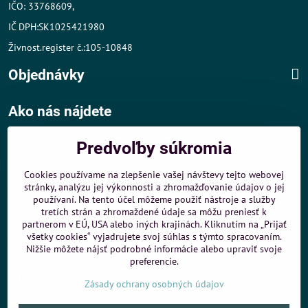
IČO: 33768609,
IČ DPH:SK1025421980
Živnost.register č.:105-10848
Objednávky
Ako nás nájdete
Autom
:
Predvoľby súkromia
- v tesnej blízkosti diaľničného obchvatu
- dobré parkovacie možnosti 40 m od predajne
Cookies používame na zlepšenie vašej návštevy tejto webovej
stránky, analýzu jej výkonnosti a zhromažďovanie údajov o jej
MHD
:
používaní. Na tento účel môžeme použiť nástroje a služby
- 200 m od zastávky MHD Záporožská - autobusy č. 80 a 88
tretích strán a zhromaždené údaje sa môžu preniesť k
- 250 m od zastávky MHD ŽST Petržalka - autobus 99
partnerom v EÚ, USA alebo iných krajinách. Kliknutím na „Prijať
všetky cookies“ vyjadrujete svoj súhlas s týmto spracovaním.
Sme umiestnení u
ShopMania
-
Internetové nákupy
Nižšie môžete nájsť podrobné informácie alebo upraviť svoje
preferencie.
Biomaják
Zásady ochrany osobných údajov