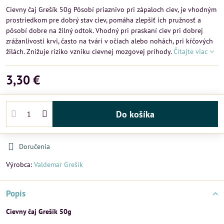
Cievny čaj Grešík 50g Pôsobí priaznivo pri zápaloch ciev, je vhodným
prostriedkom pre dobrý stav ciev, pomáha zlepšiť ich pružnosť a
pôsobí dobre na žilný odtok. Vhodný pri praskaní ciev pri dobrej
zrážanlivosti krvi, často na tvári v očiach alebo nohách, pri kŕčových
žilách. Znižuje riziko vzniku cievnej mozgovej príhody.
Čítajte viac
3,30 €
Do košíka
Doručenia
Výrobca:
Valdemar Grešík
Popis
Cievny čaj Grešík 50g