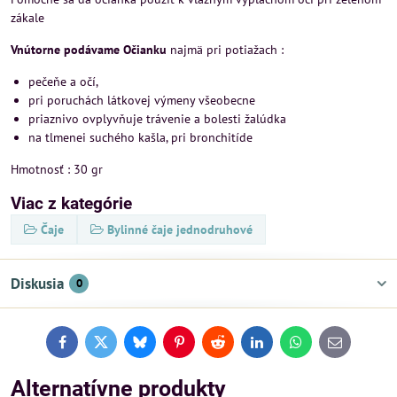
zákale
Vnútorne podávame Očianku
najmä pri potiažach :
pečeňe a očí,
pri poruchách látkovej výmeny všeobecne
priaznivo ovplyvňuje trávenie a bolesti žalúdka
na tlmenei suchého kašla, pri bronchitíde
Hmotnosť : 30 gr
Viac z kategórie
Čaje
Bylinné čaje jednodruhové
Diskusia
0
Facebook
Twitter
Bluesky
Pinterest
Reddit
LinkedIn
WhatsApp
E-
mail
Alternatívne produkty