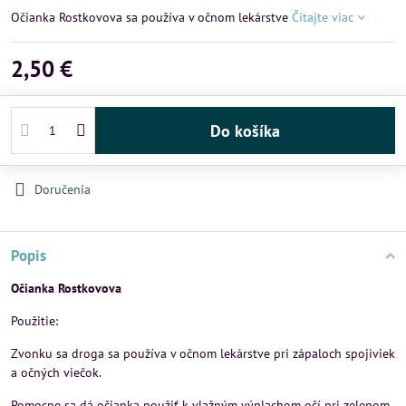
Očianka Rostkovova sa používa v očnom lekárstve
Čítajte viac
2,50 €
Do košíka
Doručenia
Popis
Očianka Rostkovova
Použitie:
Zvonku sa droga sa používa v očnom lekárstve pri zápaloch spojiviek
a očných viečok.
Pomocne sa dá očianka použiť k vlažným výplachom očí pri zelenom