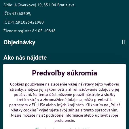
Sídlo: A.Gwerkovej 19, 851 04 Bratislava
IČO: 33768609,
IČ DPH:SK1025421980
Živnost.register č.:105-10848
Objednávky
Ako nás nájdete
Autom
:
Predvoľby súkromia
- v tesnej blízkosti diaľničného obchvatu
- dobré parkovacie možnosti 40 m od predajne
Cookies používame na zlepšenie vašej návštevy tejto webovej
stránky, analýzu jej výkonnosti a zhromažďovanie údajov o jej
MHD
:
používaní. Na tento účel môžeme použiť nástroje a služby
- 200 m od zastávky MHD Záporožská - autobusy č. 80 a 88
tretích strán a zhromaždené údaje sa môžu preniesť k
- 250 m od zastávky MHD ŽST Petržalka - autobus 99
partnerom v EÚ, USA alebo iných krajinách. Kliknutím na „Prijať
všetky cookies“ vyjadrujete svoj súhlas s týmto spracovaním.
Sme umiestnení u
ShopMania
-
Internetové nákupy
Nižšie môžete nájsť podrobné informácie alebo upraviť svoje
preferencie.
Biomaják