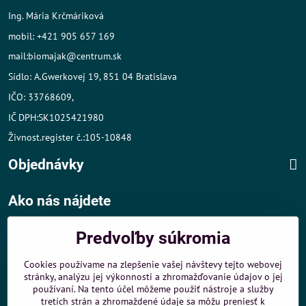
Ing. Mária Krčmáriková
mobil: +421 905 657 169
mail:biomajak@centrum.sk
Sídlo: A.Gwerkovej 19, 851 04 Bratislava
IČO: 33768609,
IČ DPH:SK1025421980
Živnost.register č.:105-10848
Objednávky
Ako nás nájdete
Autom
:
Predvoľby súkromia
- v tesnej blízkosti diaľničného obchvatu
- dobré parkovacie možnosti 40 m od predajne
Cookies používame na zlepšenie vašej návštevy tejto webovej
stránky, analýzu jej výkonnosti a zhromažďovanie údajov o jej
MHD
:
používaní. Na tento účel môžeme použiť nástroje a služby
- 200 m od zastávky MHD Záporožská - autobusy č. 80 a 88
tretích strán a zhromaždené údaje sa môžu preniesť k