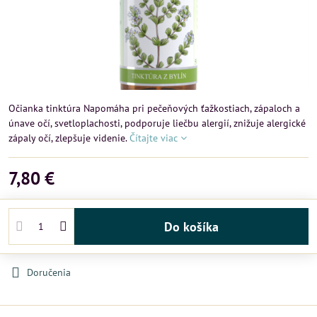
Očianka tinktúra Napomáha pri pečeňových ťažkostiach, zápaloch a
únave očí, svetloplachosti, podporuje liečbu alergií, znižuje alergické
zápaly očí, zlepšuje videnie.
Čítajte viac
7,80 €
Do košíka
Doručenia