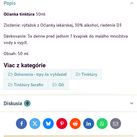
Popis
Očianka tinktúra
50ml
Zloženie: výťažok z Očianky lekárskej, 30% alkohol, riedenie D3
Dávkovanie: 3x denne pred jedlom 7 kvapiek do malého množstva
vody a vypiť.
Obsah: 50 ml
Viac z kategórie
Ochorenia - tipy čo vyhľadať
Tinktúry
Tinktúry Serafin
Oči
Diskusia
0
Facebook
Twitter
Bluesky
Pinterest
Reddit
LinkedIn
WhatsApp
E-
mail