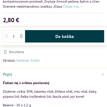
kontaminovanom prostredí. Zvyšuje činnosť pečene, ľadvín a čriev.
Ocenené medzinárodnou značkou „Klasa
Čítajte viac
2,80 €
Do košíka
Doručenia
Výrobca:
Valdemar Grešík
Popis
Čistiaci čaj s cviklou porciovaný
Zloženie: cvikla 30%, čakanka vňať, žihľava vňať, vres vňať, šípky,
púpava list, fialka trojfarebná list, fazuľa plod, pýr koreň
Balenie : 20 x 1,5 g