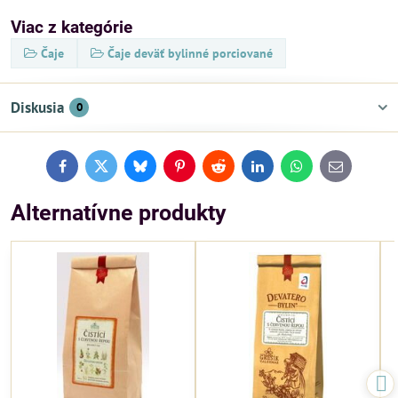
Viac z kategórie
Čaje
Čaje deväť bylinné porciované
Diskusia
0
Facebook
Twitter
Bluesky
Pinterest
Reddit
LinkedIn
WhatsApp
E-
mail
Alternatívne produkty