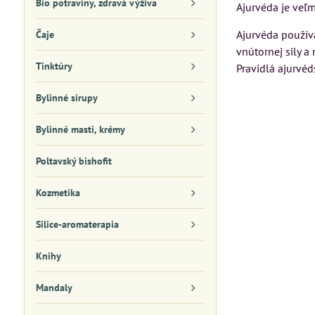
Bio potraviny, zdravá výživa
Ajurvéda je veľmi
Ajurvéda používa
Čaje
vnútornej sily a
Tinktúry
Pravidlá ajurvéd
Bylinné sirupy
Bylinné masti, krémy
Poltavský bishofit
Kozmetika
Silice-aromaterapia
Knihy
Mandaly