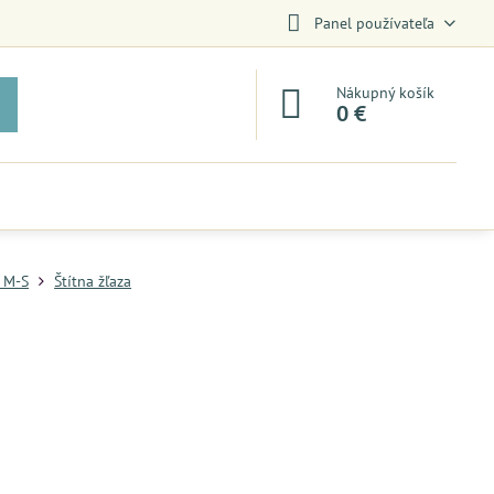
Panel používateľa
Nákupný košík
0 €
 M-S
Štítna žľaza