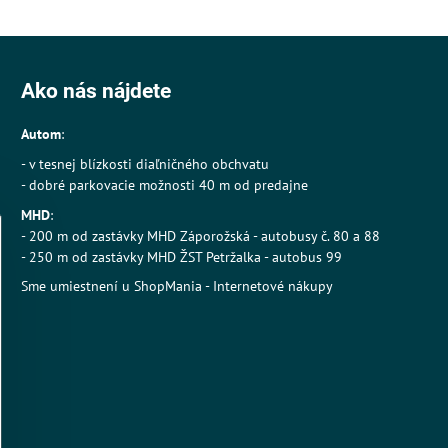
Ako nás nájdete
Autom
:
- v tesnej blízkosti diaľničného obchvatu
- dobré parkovacie možnosti 40 m od predajne
MHD
:
- 200 m od zastávky MHD Záporožská - autobusy č. 80 a 88
- 250 m od zastávky MHD ŽST Petržalka - autobus 99
Sme umiestnení u
ShopMania
-
Internetové nákupy