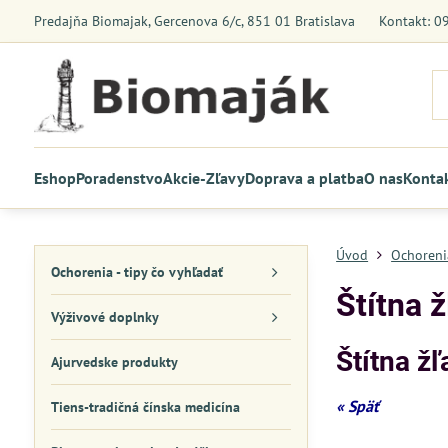
Predajňa Biomajak, Gercenova 6/c, 851 01 Bratislava
Kontakt: 0
Eshop
Poradenstvo
Akcie-Zľavy
Doprava a platba
O nas
Konta
Úvod
Ochorenia
Ochorenia - tipy čo vyhľadať
Štítna 
Výživové doplnky
Štítna žľ
Ajurvedske produkty
« Späť
Tiens-tradičná čínska medicína