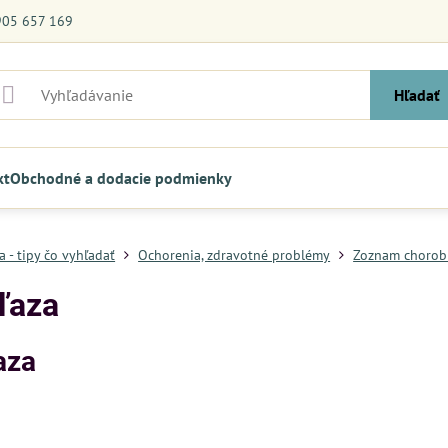
905 657 169
Hľadať
kt
Obchodné a dodacie podmienky
 - tipy čo vyhľadať
Ochorenia, zdravotné problémy
Zoznam chorob
žľaza
aza