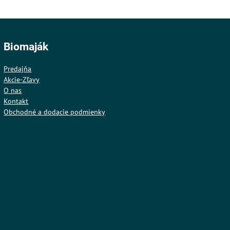
Biomaják
Predajňa
Akcie-Zľavy
O nas
Kontakt
Obchodné a dodacie podmienky