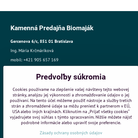
Kamenná Predajňa Biomaják
Gercenova 6/c, 851 01 Bratislava
Ing. Mária Krčmáriková
mobil: +421 905 657 169
mail:biomajak@centrum.sk
Predvoľby súkromia
Sídlo: A.Gwerkovej 19, 851 04 Bratislava
IČO: 33768609,
Cookies používame na zlepšenie vašej návštevy tejto webovej
stránky, analýzu jej výkonnosti a zhromažďovanie údajov o jej
IČ DPH:SK1025421980
používaní. Na tento účel môžeme použiť nástroje a služby tretích
Živnost.register č.:105-10848
strán a zhromaždené údaje sa môžu preniesť k partnerom v EÚ,
USA alebo iných krajinách. Kliknutím na „Prijať všetky cookies“
vyjadrujete svoj súhlas s týmto spracovaním. Nižšie môžete nájsť
Objednávky
podrobné informácie alebo upraviť svoje preferencie.
Stav objednávky
Zásady ochrany osobných údajov