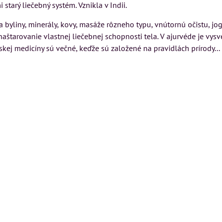
 starý liečebný systém. Vznikla v Indii.
 byliny, minerály, kovy, masáže rôzneho typu, vnútornú očistu, j
 naštarovanie vlastnej liečebnej schopnosti tela. V ajurvéde je v
skej medicíny sú večné, keďže sú založené na pravidlách prírody...