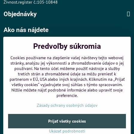
Živnost.register č.:105-10848
Objednávky
Ako nás nájdete
Autom
:
Predvoľby súkromia
- v tesnej blízkosti diaľničného obchvatu
- dobré parkovacie možnosti 40 m od predajne
Cookies používame na zlepšenie vašej návštevy tejto webovej
stránky, analýzu jej výkonnosti a zhromažďovanie údajov o jej
MHD
:
používaní. Na tento účel môžeme použiť nástroje a služby
- 200 m od zastávky MHD Záporožská - autobusy č. 80 a 88
tretích strán a zhromaždené údaje sa môžu preniesť k
- 250 m od zastávky MHD ŽST Petržalka - autobus 99
partnerom v EÚ, USA alebo iných krajinách. Kliknutím na „Prijať
všetky cookies“ vyjadrujete svoj súhlas s týmto spracovaním.
Sme umiestnení u
ShopMania
-
Internetové nákupy
Nižšie môžete nájsť podrobné informácie alebo upraviť svoje
preferencie.
Biomaják
Zásady ochrany osobných údajov
©
2026
Copyright
Prijať všetky cookies
Predvoľby súkromia
Zásady ochrany osobných údajov
Ukázať podrobnosti
Vytvorené pomocou:
BiznisWeb.sk