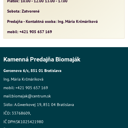
Piatok: 10.00 - 12.00 13.00 - 17.00
Sobota: Zatvorené
Predajňa - Kontaktná osoba: Ing. Mária Krčmáriková
mobil: +421 905 657 169
Kamenná Predajňa Biomaják
Gercenova 6/c, 851 01 Bratislava
Ing. Mária Krčmáriková
mobil: +421 905 657 169
mail:biomajak@centrum.sk
Sídlo: A.Gwerkovej 19, 851 04 Bratislava
IČO: 33768609,
IČ DPH:SK1025421980