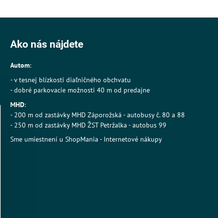
Ako nás nájdete
Autom
:
- v tesnej blízkosti diaľničného obchvatu
- dobré parkovacie možnosti 40 m od predajne
MHD
:
- 200 m od zastávky MHD Záporožská - autobusy č. 80 a 88
- 250 m od zastávky MHD ŽST Petržalka - autobus 99
Sme umiestnení u
ShopMania
-
Internetové nákupy