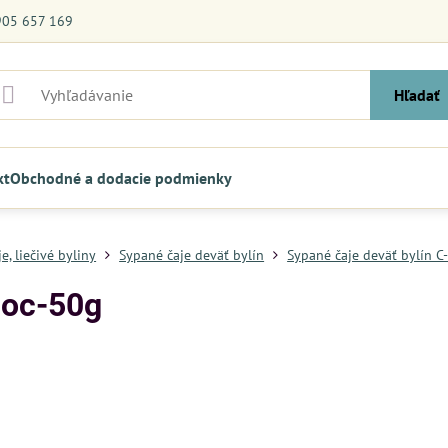
905 657 169
Hľadať
kt
Obchodné a dodacie podmienky
e, liečivé byliny
Sypané čaje deväť bylín
Sypané čaje deväť bylín C
noc-50g