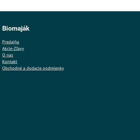
Biomaják
Predajňa
Akcie-Zľavy
O nas
Kontakt
Obchodné a dodacie podmienky