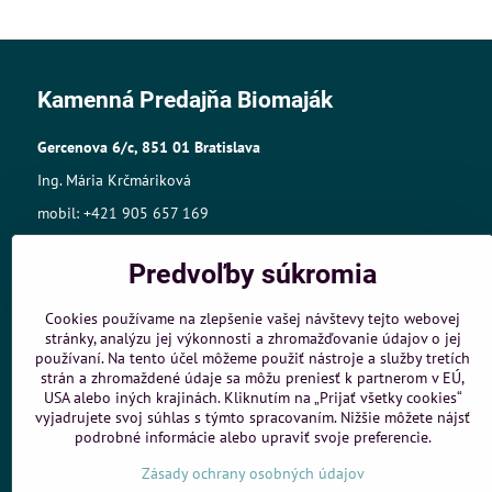
Kamenná Predajňa Biomaják
Gercenova 6/c, 851 01 Bratislava
Ing. Mária Krčmáriková
mobil: +421 905 657 169
mail:biomajak@centrum.sk
Predvoľby súkromia
Sídlo: A.Gwerkovej 19, 851 04 Bratislava
IČO: 33768609,
Cookies používame na zlepšenie vašej návštevy tejto webovej
stránky, analýzu jej výkonnosti a zhromažďovanie údajov o jej
IČ DPH:SK1025421980
používaní. Na tento účel môžeme použiť nástroje a služby tretích
Živnost.register č.:105-10848
strán a zhromaždené údaje sa môžu preniesť k partnerom v EÚ,
USA alebo iných krajinách. Kliknutím na „Prijať všetky cookies“
vyjadrujete svoj súhlas s týmto spracovaním. Nižšie môžete nájsť
Objednávky
podrobné informácie alebo upraviť svoje preferencie.
Stav objednávky
Zásady ochrany osobných údajov