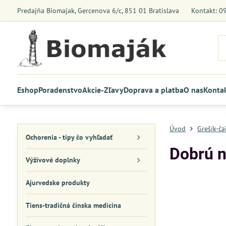
Predajňa Biomajak, Gercenova 6/c, 851 01 Bratislava
Kontakt: 0
Eshop
Poradenstvo
Akcie-Zľavy
Doprava a platba
O nas
Konta
Úvod
Grešík-čaj
Ochorenia - tipy čo vyhľadať
Dobrú 
Výživové doplnky
Ajurvedske produkty
Tiens-tradičná čínska medicína