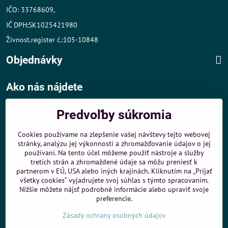
IČO: 33768609,
IČ DPH:SK1025421980
Živnost.register č.:105-10848
Objednávky
Ako nás nájdete
Autom
:
Predvoľby súkromia
- v tesnej blízkosti diaľničného obchvatu
- dobré parkovacie možnosti 40 m od predajne
Cookies používame na zlepšenie vašej návštevy tejto webovej
stránky, analýzu jej výkonnosti a zhromažďovanie údajov o jej
MHD
:
používaní. Na tento účel môžeme použiť nástroje a služby
- 200 m od zastávky MHD Záporožská - autobusy č. 80 a 88
tretích strán a zhromaždené údaje sa môžu preniesť k
- 250 m od zastávky MHD ŽST Petržalka - autobus 99
partnerom v EÚ, USA alebo iných krajinách. Kliknutím na „Prijať
všetky cookies“ vyjadrujete svoj súhlas s týmto spracovaním.
Sme umiestnení u
ShopMania
-
Internetové nákupy
Nižšie môžete nájsť podrobné informácie alebo upraviť svoje
preferencie.
Biomaják
Zásady ochrany osobných údajov