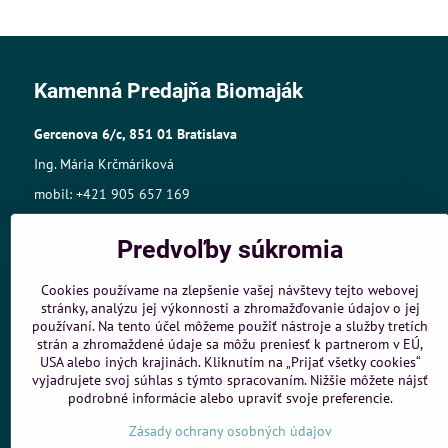
Kamenná Predajňa Biomaják
Gercenova 6/c, 851 01 Bratislava
Ing. Mária Krčmáriková
mobil: +421 905 657 169
mail:biomajak@centrum.sk
Predvoľby súkromia
Sídlo: A.Gwerkovej 19, 851 04 Bratislava
IČO: 33768609,
Cookies používame na zlepšenie vašej návštevy tejto webovej
stránky, analýzu jej výkonnosti a zhromažďovanie údajov o jej
IČ DPH:SK1025421980
používaní. Na tento účel môžeme použiť nástroje a služby tretích
Živnost.register č.:105-10848
strán a zhromaždené údaje sa môžu preniesť k partnerom v EÚ,
USA alebo iných krajinách. Kliknutím na „Prijať všetky cookies“
vyjadrujete svoj súhlas s týmto spracovaním. Nižšie môžete nájsť
Objednávky
podrobné informácie alebo upraviť svoje preferencie.
Stav objednávky
Zásady ochrany osobných údajov