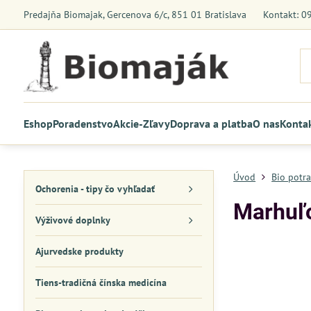
Predajňa Biomajak, Gercenova 6/c, 851 01 Bratislava
Kontakt: 0
Eshop
Poradenstvo
Akcie-Zľavy
Doprava a platba
O nas
Konta
Úvod
Bio potra
Ochorenia - tipy čo vyhľadať
Marhuľo
Výživové doplnky
Ajurvedske produkty
Tiens-tradičná čínska medicína