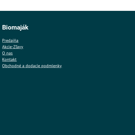
Biomaják
Predajňa
Akcie-Zľavy
O nas
Kontakt
Obchodné a dodacie podmienky