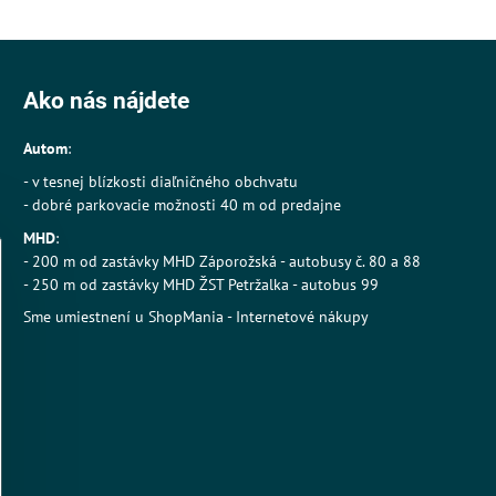
Ako nás nájdete
Autom
:
- v tesnej blízkosti diaľničného obchvatu
- dobré parkovacie možnosti 40 m od predajne
MHD
:
- 200 m od zastávky MHD Záporožská - autobusy č. 80 a 88
- 250 m od zastávky MHD ŽST Petržalka - autobus 99
Sme umiestnení u
ShopMania
-
Internetové nákupy