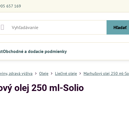
905 657 169
Hľadať
kt
Obchodné a dodacie podmienky
viny, zdravá výživa
Oleje
Liečivé oleje
Marhuľový olej 250 ml-So
vý olej 250 ml-Solio