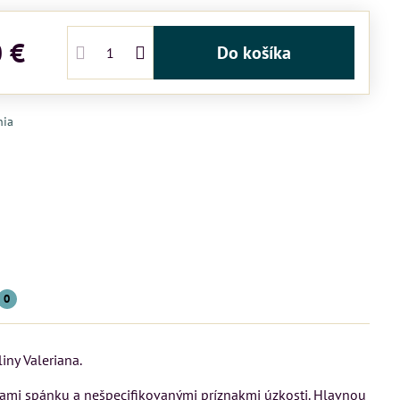
0 €
Do košíka
nia
0
iny Valeriana.
chami spánku a nešpecifikovanými príznakmi úzkosti. Hlavnou