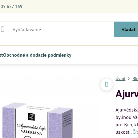
905 657 169
Hľadať
kt
Obchodné a dodacie podmienky
Úvod
Bi
Ajur
Ajurvédska
bylinou Va
pre tých, 
úzkosti.
Čí