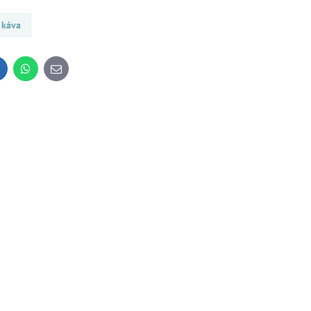
 káva
inkedIn
WhatsApp
E-
mail