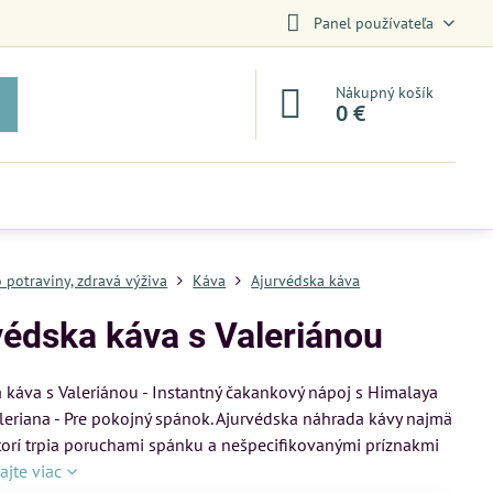
Panel používateľa
Nákupný košík
0 €
o potraviny, zdravá výživa
Káva
Ajurvédska káva
védska káva s Valeriánou
 káva s Valeriánou - Instantný čakankový nápoj s Himalaya
leriana - Pre pokojný spánok. Ajurvédska náhrada kávy najmä
ktorí trpia poruchami spánku a nešpecifikovanými príznakmi
tajte viac