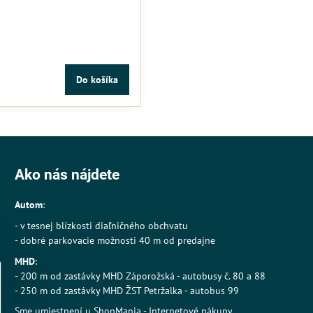
Do košíka
Ako nás nájdete
Autom
:
- v tesnej blízkosti diaľničného obchvatu
- dobré parkovacie možnosti 40 m od predajne
MHD
:
- 200 m od zastávky MHD Záporožská - autobusy č. 80 a 88
- 250 m od zastávky MHD ŽST Petržalka - autobus 99
Sme umiestnení u
ShopMania
-
Internetové nákupy