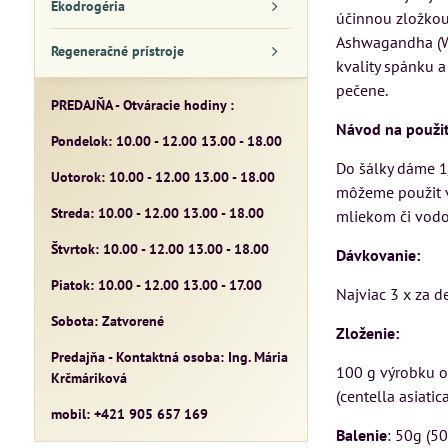
Ekodrogéria
účinnou zložkou 
Ashwagandha (Wi
Regeneračné prístroje
kvality spánku a
pečene.
PREDAJŇA - Otváracie hodiny :
Návod na použit
Pondelok: 10.00 - 12.00 13.00 - 18.00
Do šálky dáme 1
Uotorok: 10.00 - 12.00 13.00 - 18.00
môžeme použit v
Streda: 10.00 - 12.00 13.00 - 18.00
mliekom či vodo
Štvrtok: 10.00 - 12.00 13.00 - 18.00
Dávkovanie:
Piatok: 10.00 - 12.00 13.00 - 17.00
Najviac 3 x za d
Sobota: Zatvorené
Zloženie:
Predajňa - Kontaktná osoba: Ing. Mária
100 g výrobku ob
Krčmáriková
(centella asiati
mobil: +421 905 657 169
Balenie
: 50g (5