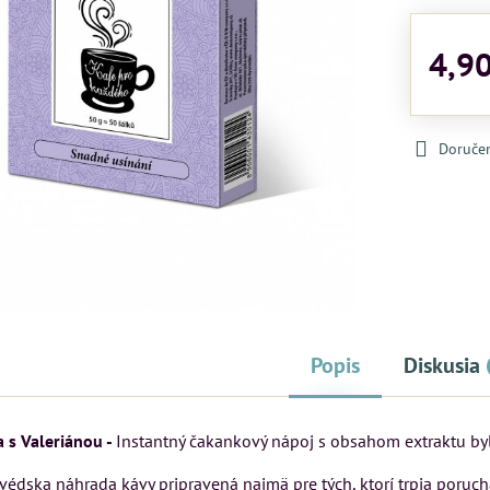
4,9
Doruče
Popis
Diskusia
 s Valeriánou -
Instantný čakankový nápoj s obsahom extraktu byl
rvédska náhrada kávy pripravená najmä pre tých, ktorí trpia poru