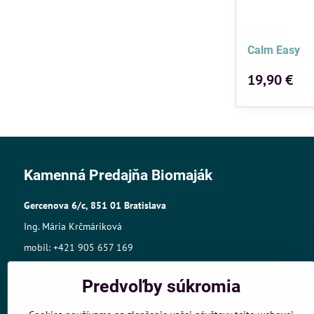
Calm Easy
19,90 €
Kamenná Predajňa Biomaják
Gercenova 6/c, 851 01 Bratislava
Ing. Mária Krčmáriková
mobil: +421 905 657 169
mail:biomajak@centrum.sk
Predvoľby súkromia
Sídlo: A.Gwerkovej 19, 851 04 Bratislava
IČO: 33768609,