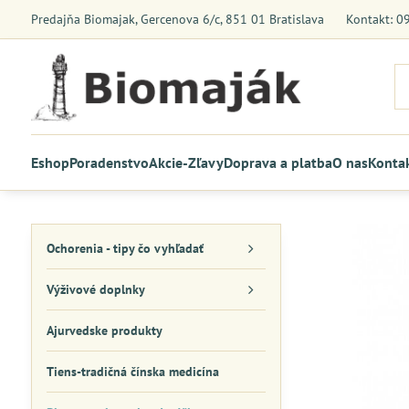
Predajňa Biomajak, Gercenova 6/c, 851 01 Bratislava
Kontakt: 0
Eshop
Poradenstvo
Akcie-Zľavy
Doprava a platba
O nas
Konta
Ochorenia - tipy čo vyhľadať
Výživové doplnky
Ajurvedske produkty
Tiens-tradičná čínska medicína