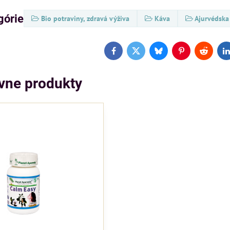
górie
Bio potraviny, zdravá výživa
Káva
Ajurvédska
Facebook
Twitter
Bluesky
Pinterest
Reddit
L
ívne produkty