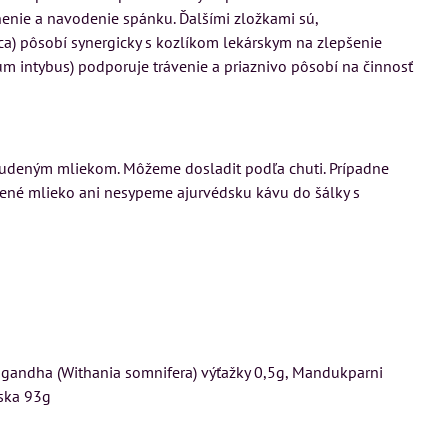
ľnenie a navodenie spánku. Ďalšími zložkami sú,
a) pôsobí synergicky s kozlíkom lekárskym na zlepšenie
um intybus) podporuje trávenie a priaznivo pôsobí na činnosť
 studeným mliekom. Môžeme dosladit podľa chuti. Prípadne
ené mlieko ani nesypeme ajurvédsku kávu do šálky s
švagandha (Withania somnifera) výťažky 0,5g, Mandukparni
rska 93g