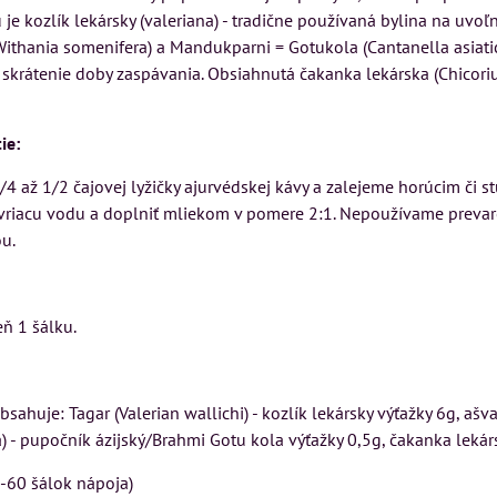
je kozlík lekársky (valeriana) - tradične používaná bylina na uvo
thania somenifera) a Mandukparni = Gotukola (Cantanella asiatic
 skrátenie doby zaspávania. Obsiahnutá čakanka lekárska (Chicori
ie:
/4 až 1/2 čajovej lyžičky ajurvédskej kávy a zalejeme horúcim či
riacu vodu a doplniť mliekom v pomere 2:1. Nepoužívame prevar
u.
eň 1 šálku.
sahuje: Tagar (Valerian wallichi) - kozlík lekársky výťažky 6g, a
ca) - pupočník ázijský/Brahmi Gotu kola výťažky 0,5g, čakanka leká
0-60 šálok nápoja)