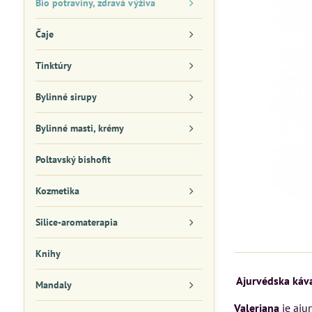
Bio potraviny, zdravá výživa
Čaje
Tinktúry
Bylinné sirupy
Bylinné masti, krémy
Poltavský bishofit
Kozmetika
Silice-aromaterapia
Knihy
Ajurvédska káva
Mandaly
Valeriana
je aju