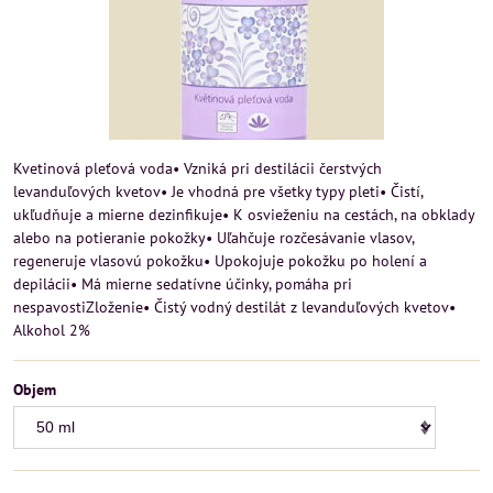
Kvetinová pleťová voda• Vzniká pri destilácii čerstvých
levanduľových kvetov• Je vhodná pre všetky typy pleti• Čistí,
ukľudňuje a mierne dezinfikuje• K osvieženiu na cestách, na obklady
alebo na potieranie pokožky• Uľahčuje rozčesávanie vlasov,
regeneruje vlasovú pokožku• Upokojuje pokožku po holení a
depilácii• Má mierne sedatívne účinky, pomáha pri
nespavostiZloženie• Čistý vodný destilát z levanduľových kvetov•
Alkohol 2%
Objem