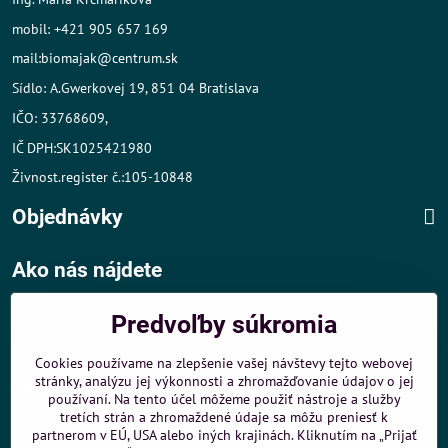
mobil: +421 905 657 169
mail:biomajak@centrum.sk
Sídlo: A.Gwerkovej 19, 851 04 Bratislava
IČO: 33768609,
IČ DPH:SK1025421980
Živnost.register č.:105-10848
Objednávky
Ako nás nájdete
Autom
:
Predvoľby súkromia
- v tesnej blízkosti diaľničného obchvatu
- dobré parkovacie možnosti 40 m od predajne
Cookies používame na zlepšenie vašej návštevy tejto webovej
stránky, analýzu jej výkonnosti a zhromažďovanie údajov o jej
MHD
:
používaní. Na tento účel môžeme použiť nástroje a služby
- 200 m od zastávky MHD Záporožská - autobusy č. 80 a 88
tretích strán a zhromaždené údaje sa môžu preniesť k
- 250 m od zastávky MHD ŽST Petržalka - autobus 99
partnerom v EÚ, USA alebo iných krajinách. Kliknutím na „Prijať