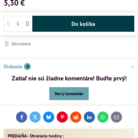
5,30 €
Do košíka
Doručenia
Diskusia
0
Zatiaľ nie sú žiadne komentáre! Buďte prvý!
Nový komentár
Facebook
Twitter
Bluesky
Pinterest
Reddit
LinkedIn
WhatsApp
E-
mail
PREDAJŇA - Otváracie hodiny :