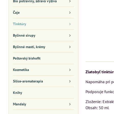
Bio potraviny, zdravá výživa
Čaje
Tinktúry
Bylinné sirupy
Bylinné masti, krémy
Poltavský bishofit
Kozmetika
Zlatobyľ tinktú
Silice-aromaterapia
Napomáha pri po
Podporuje funkc
Knihy
Zloženie: Extrak
Mandaly
Obsah: 50 ml