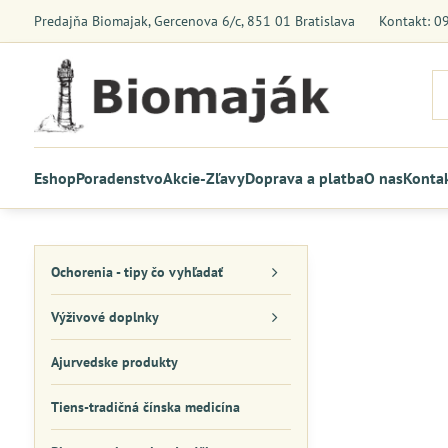
Predajňa Biomajak, Gercenova 6/c, 851 01 Bratislava
Kontakt: 0
Eshop
Poradenstvo
Akcie-Zľavy
Doprava a platba
O nas
Konta
Ochorenia - tipy čo vyhľadať
Výživové doplnky
Ajurvedske produkty
Tiens-tradičná čínska medicína