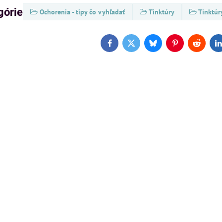
górie
Ochorenia - tipy čo vyhľadať
Tinktúry
Tinktúr
Facebook
Twitter
Bluesky
Pinterest
Reddit
L