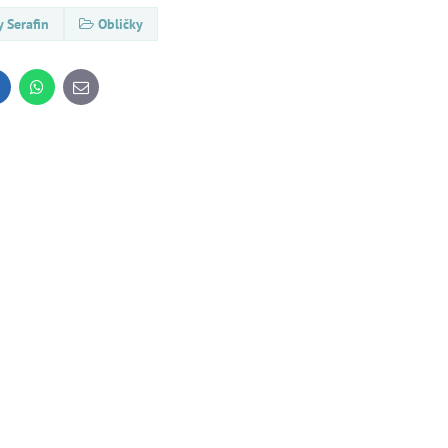
y Serafin
Obličky
inkedIn
WhatsApp
E-
mail