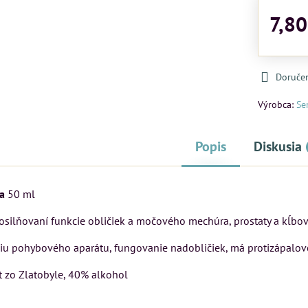
7,80
Doruče
Výrobca:
Se
Popis
Diskusia
ra
50 ml
silňovaní funkcie obličiek a močového mechúra, prostaty a kĺbo
iu pohybového aparátu, fungovanie nadobličiek, má protizápalov
t zo Zlatobyle, 40% alkohol