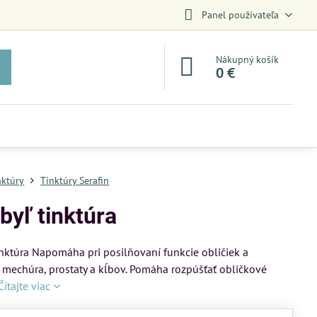
Panel používateľa
Nákupný košík
0 €
nktúry
Tinktúry Serafin
byľ tinktúra
inktúra Napomáha pri posilňovaní funkcie obličiek a
echúra, prostaty a kĺbov. Pomáha rozpúšťať obličkové
Čítajte viac