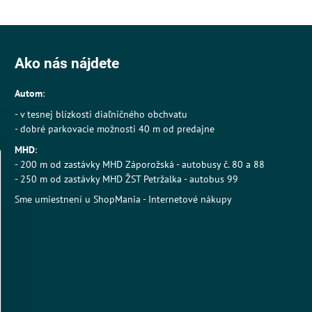
Ako nás nájdete
Autom
:
- v tesnej blízkosti diaľničného obchvatu
- dobré parkovacie možnosti 40 m od predajne
MHD
:
- 200 m od zastávky MHD Záporožská - autobusy č. 80 a 88
- 250 m od zastávky MHD ŽST Petržalka - autobus 99
Sme umiestnení u
ShopMania
-
Internetové nákupy