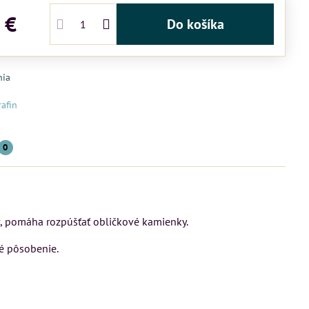
 €
Do košíka
nia
rafin
0
v, pomáha rozpúšťať obličkové kamienky.
é pôsobenie.