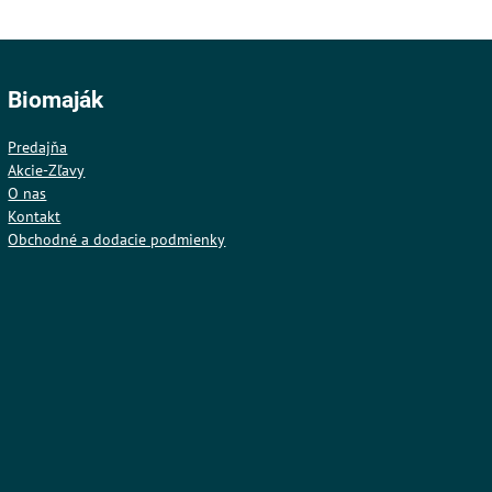
Biomaják
Predajňa
Akcie-Zľavy
O nas
Kontakt
Obchodné a dodacie podmienky