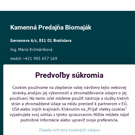
Kamenná Predajňa Biomaják
Gercenova 6/c, 851 01 Bratislava
Ing. Mária Krčmáriková
mobil: +421 905 657 169
mail:biomajak@centrum.sk
Predvoľby súkromia
Sídlo: A.Gwerkovej 19, 851 04 Bratislava
IČO: 33768609,
Cookies používame na zlepšenie vašej návštevy tejto webovej
stránky, analýzu jej výkonnosti a zhromažďovanie údajov o jej
IČ DPH:SK1025421980
používaní. Na tento účel môžeme použiť nástroje a služby tretích
Živnost.register č.:105-10848
strán a zhromaždené údaje sa môžu preniesť k partnerom v EÚ,
USA alebo iných krajinách. Kliknutím na „Prijať všetky cookies“
vyjadrujete svoj súhlas s týmto spracovaním. Nižšie môžete nájsť
Objednávky
podrobné informácie alebo upraviť svoje preferencie.
Stav objednávky
Zásady ochrany osobných údajov