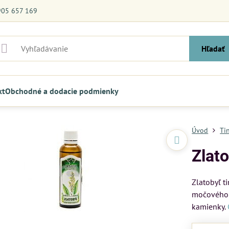
905 657 169
Hľadať
kt
Obchodné a dodacie podmienky
Úvod
Ti
Zlato
Zlatobyľ t
močového m
kamienky.