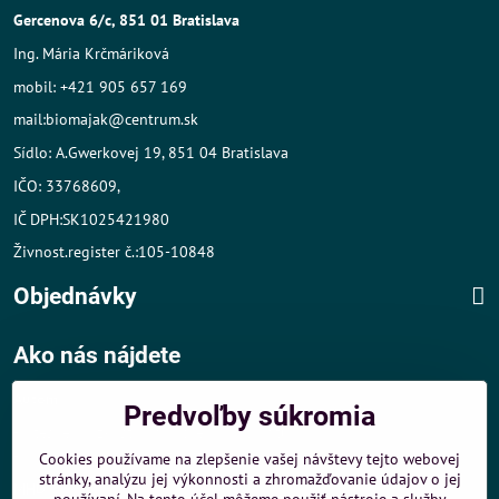
Gercenova 6/c, 851 01 Bratislava
Ing. Mária Krčmáriková
mobil: +421 905 657 169
mail:biomajak@centrum.sk
Sídlo: A.Gwerkovej 19, 851 04 Bratislava
IČO: 33768609,
IČ DPH:SK1025421980
Živnost.register č.:105-10848
Objednávky
Ako nás nájdete
Autom
:
Predvoľby súkromia
- v tesnej blízkosti diaľničného obchvatu
- dobré parkovacie možnosti 40 m od predajne
Cookies používame na zlepšenie vašej návštevy tejto webovej
stránky, analýzu jej výkonnosti a zhromažďovanie údajov o jej
MHD
: