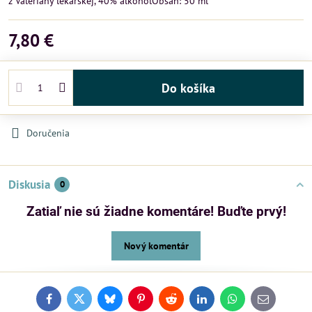
z Valeriány lekárskej, 40% alkoholObsah: 50 ml
7,80 €
Do košíka
Doručenia
Diskusia
0
Zatiaľ nie sú žiadne komentáre! Buďte prvý!
Nový komentár
Facebook
Twitter
Bluesky
Pinterest
Reddit
LinkedIn
WhatsApp
E-