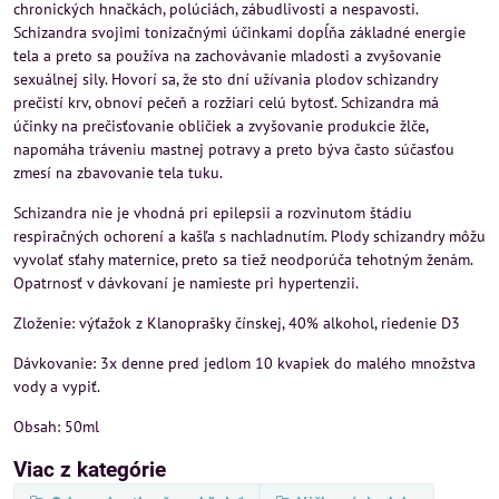
chronických hnačkách, polúciách, zábudlivosti a nespavosti.
Schizandra svojimi tonizačnými účinkami dopĺňa základné energie
tela a preto sa používa na zachovávanie mladosti a zvyšovanie
sexuálnej sily. Hovorí sa, že sto dní užívania plodov schizandry
prečistí krv, obnoví pečeň a rozžiari celú bytosť. Schizandra má
účinky na prečisťovanie obličiek a zvyšovanie produkcie žlče,
napomáha tráveniu mastnej potravy a preto býva často súčasťou
zmesí na zbavovanie tela tuku.
Schizandra nie je vhodná pri epilepsii a rozvinutom štádiu
respiračných ochorení a kašľa s nachladnutím. Plody schizandry môžu
vyvolať sťahy maternice, preto sa tiež neodporúča tehotným ženám.
Opatrnosť v dávkovaní je namieste pri hypertenzii.
Zloženie: výťažok z Klanoprašky čínskej, 40% alkohol, riedenie D3
Dávkovanie: 3x denne pred jedlom 10 kvapiek do malého množstva
vody a vypiť.
Obsah: 50ml
Viac z kategórie