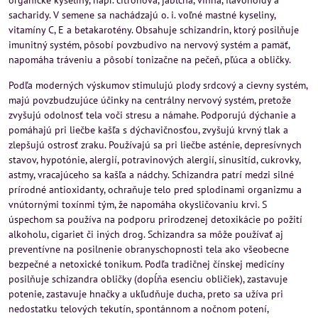
organické kyseliny, napr. citrónová, jablčná, vínna, flavonoidy a
sacharidy. V semene sa nachádzajú o. i. voľné mastné kyseliny,
vitamíny C, E a betakarotény. Obsahuje schizandrin, ktorý posilňuje
imunitný systém, pôsobí povzbudivo na nervový systém a pamäť,
napomáha tráveniu a pôsobí tonizačne na pečeň, pľúca a obličky.
Podľa moderných výskumov stimulujú plody srdcový a cievny systém,
majú povzbudzujúce účinky na centrálny nervový systém, pretože
zvyšujú odolnosť tela voči stresu a námahe. Podporujú dýchanie a
pomáhajú pri liečbe kašľa s dýchavičnosťou, zvyšujú krvný tlak a
zlepšujú ostrosť zraku. Používajú sa pri liečbe asténie, depresívnych
stavov, hypotónie, alergií, potravinových alergií, sinusitíd, cukrovky,
astmy, vracajúceho sa kašľa a nádchy. Schizandra patrí medzi silné
prírodné antioxidanty, ochraňuje telo pred splodinami organizmu a
vnútornými toxínmi tým, že napomáha okysličovaniu krvi. S
úspechom sa používa na podporu prirodzenej detoxikácie po požití
alkoholu, cigariet či iných drog. Schizandra sa môže používať aj
preventívne na posilnenie obranyschopnosti tela ako všeobecne
bezpečné a netoxické tonikum. Podľa tradičnej čínskej medicíny
posilňuje schizandra obličky (dopĺňa esenciu obličiek), zastavuje
potenie, zastavuje hnačky a ukľudňuje ducha, preto sa užíva pri
nedostatku telových tekutín, spontánnom a nočnom potení,