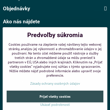
Objednávky
Ako nás nájdete
Autom
:
Predvoľby súkromia
- v tesnej blízkosti diaľničného obchvatu
- dobré parkovacie možnosti 40 m od predajne
Cookies používame na zlepšenie vašej návštevy tejto webovej
stránky, analýzu jej výkonnosti a zhromažďovanie údajov o jej
MHD
:
používaní. Na tento účel môžeme použiť nástroje a služby
- 200 m od zastávky MHD Záporožská - autobusy č. 80 a 88
tretích strán a zhromaždené údaje sa môžu preniesť k
- 250 m od zastávky MHD ŽST Petržalka - autobus 99
partnerom v EÚ, USA alebo iných krajinách. Kliknutím na „Prijať
všetky cookies“ vyjadrujete svoj súhlas s týmto spracovaním.
Sme umiestnení u
ShopMania
-
Internetové nákupy
Nižšie môžete nájsť podrobné informácie alebo upraviť svoje
preferencie.
Biomaják
Zásady ochrany osobných údajov
©
2026
Copyright
Prijať všetky cookies
Predvoľby súkromia
Zásady ochrany osobných údajov
Ukázať podrobnosti
Vytvorené pomocou:
BiznisWeb.sk