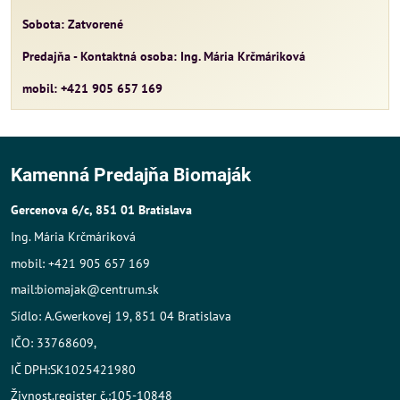
Sobota: Zatvorené
Predajňa - Kontaktná osoba: Ing. Mária Krčmáriková
mobil: +421 905 657 169
Kamenná Predajňa Biomaják
Gercenova 6/c, 851 01 Bratislava
Ing. Mária Krčmáriková
mobil: +421 905 657 169
mail:biomajak@centrum.sk
Sídlo: A.Gwerkovej 19, 851 04 Bratislava
IČO: 33768609,
IČ DPH:SK1025421980
Živnost.register č.:105-10848