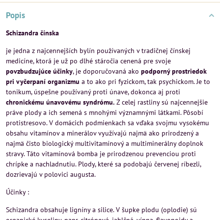
Popis
Schizandra čínska
je jedna z najcennejších bylín používaných v tradičnej čínskej
medicíne, ktorá je už po dlhé stáročia cenená pre svoje
povzbudzujúce účinky
, je doporučovaná ako
podporný prostriedok
pri vyčerpaní organizmu
a to ako pri fyzickom, tak psychickom. Je to
tonikum, úspešne používaný proti únave, dokonca aj proti
chronickému únavovému syndrómu.
Z celej rastliny sú najcennejšie
práve plody a ich semená s mnohými významnými látkami. Pôsobí
protistresovo. V domácich podmienkach sa vďaka svojmu vysokému
obsahu vitamínov a minerálov využívajú najmä ako prirodzený a
najmä čisto biologický multivitamínový a multiminerálny doplnok
stravy. Táto vitamínová bomba je prirodzenou prevenciou proti
chrípke a nachladnutiu. Plody, které sa podobajú červenej ríbezli,
dozrievajú v polovici augusta.
Účinky :
Schizandra obsahuje ligníny a silice. V šupke plodu (oplodie) sú