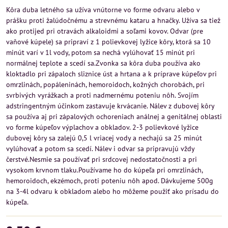
Kôra duba letného sa užíva vnútorne vo forme odvaru alebo v
prášku proti žalúdočnému a strevnému kataru a hnačky. Užíva sa tiež
ako protijed pri otravách alkaloidmi a soľami kovov. Odvar (pre
vaňové kúpele) sa pripraví z 1 polievkovej lyžice kôry, ktorá sa 10
minút varí v 1l vody, potom sa nechá vylúhovať 15 minút pri
normálnej teplote a scedí sa.Zvonka sa kôra duba používa ako
kloktadlo pri zápaloch sliznice úst a hrtana a k príprave kúpeľov pri
omrzlinách, popáleninách, hemoroidoch, kožných chorobách, pri
svrbivých vyrážkach a proti nadmernému poteniu nôh. Svojím
adstringentným účinkom zastavuje krvácanie. Nálev z dubovej kôry
sa používa aj pri zápalových ochoreniach análnej a genitálnej oblasti
vo forme kúpeľov výplachov a obkladov. 2-3 polievkové lyžice
dubovej kôry sa zalejú 0,5 l vriacej vody a nechajú sa 25 minút
vylúhovať a potom sa scedí. Nálev i odvar sa pripravujú vždy
čerstvé.Nesmie sa používať pri srdcovej nedostatočnosti a pri
vysokom krvnom tlaku.Používame ho do kúpeľa pri omrzlinách,
hemoroidoch, ekzémoch, proti poteniu nôh apod. Dávkujeme 500g
na 3-4l odvaru k obkladom alebo ho môžeme použiť ako prísadu do
kúpeľa.