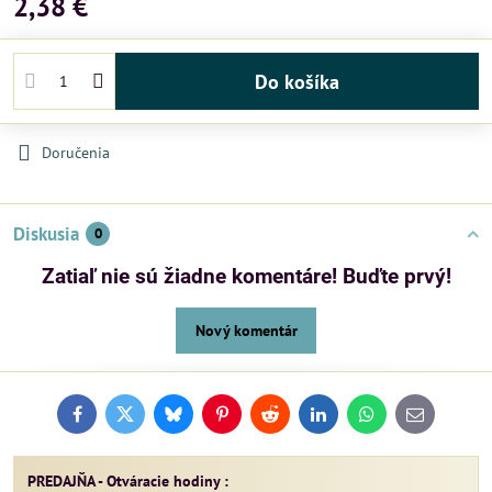
2,38 €
Do košíka
Doručenia
Diskusia
0
Zatiaľ nie sú žiadne komentáre! Buďte prvý!
Nový komentár
Facebook
Twitter
Bluesky
Pinterest
Reddit
LinkedIn
WhatsApp
E-
mail
PREDAJŇA - Otváracie hodiny :