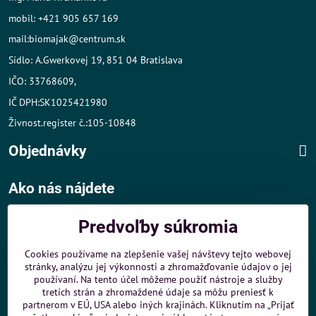
mobil: +421 905 657 169
mail:biomajak@centrum.sk
Sídlo: A.Gwerkovej 19, 851 04 Bratislava
IČO: 33768609,
IČ DPH:SK1025421980
Živnost.register č.:105-10848
Objednávky
Ako nás nájdete
Autom
:
Predvoľby súkromia
- v tesnej blízkosti diaľničného obchvatu
- dobré parkovacie možnosti 40 m od predajne
Cookies používame na zlepšenie vašej návštevy tejto webovej
stránky, analýzu jej výkonnosti a zhromažďovanie údajov o jej
MHD
:
používaní. Na tento účel môžeme použiť nástroje a služby
- 200 m od zastávky MHD Záporožská - autobusy č. 80 a 88
tretích strán a zhromaždené údaje sa môžu preniesť k
- 250 m od zastávky MHD ŽST Petržalka - autobus 99
partnerom v EÚ, USA alebo iných krajinách. Kliknutím na „Prijať