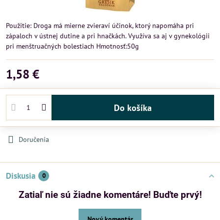
Použitie: Droga má mierne zvieraví účinok, ktorý napomáha pri
zápaloch v ústnej dutine a pri hnačkách. Využíva sa aj v gynekológii
pri menštruačných bolestiach Hmotnosť:50g
1,58 €
Do košíka
Doručenia
Diskusia
0
Zatiaľ nie sú žiadne komentáre! Buďte prvý!
Nový komentár