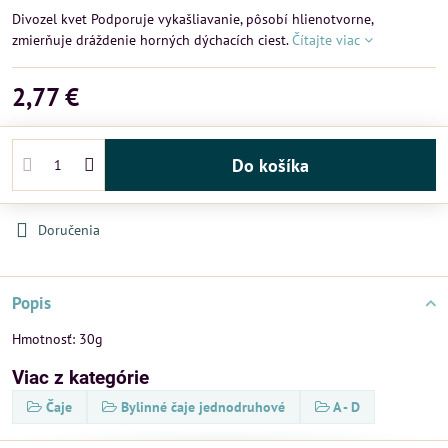
Divozel kvet Podporuje vykašliavanie, pôsobí hlienotvorne,
zmierňuje dráždenie horných dýchacích ciest.
Čítajte viac
2,77 €
Do košíka
Doručenia
Popis
Hmotnosť: 30g
Viac z kategórie
Čaje
Bylinné čaje jednodruhové
A - D