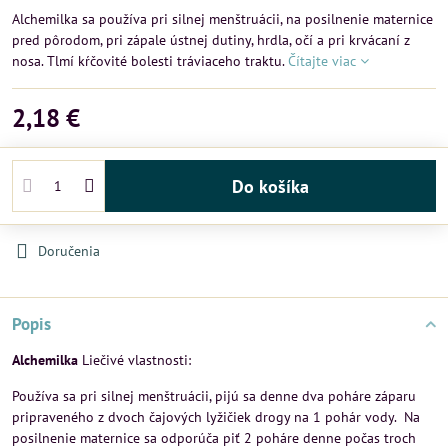
Alchemilka sa používa pri silnej menštruácii, na posilnenie maternice
pred pôrodom, pri zápale ústnej dutiny, hrdla, očí a pri krvácaní z
nosa. Tlmí kŕčovité bolesti tráviaceho traktu.
Čítajte viac
2,18 €
Do košíka
Doručenia
Popis
Alchemilka
Liečivé vlastnosti:
Používa sa pri silnej menštruácii, pijú sa denne dva poháre záparu
pripraveného z dvoch čajových lyžičiek drogy na 1 pohár vody. Na
posilnenie maternice sa odporúča piť 2 poháre denne počas troch