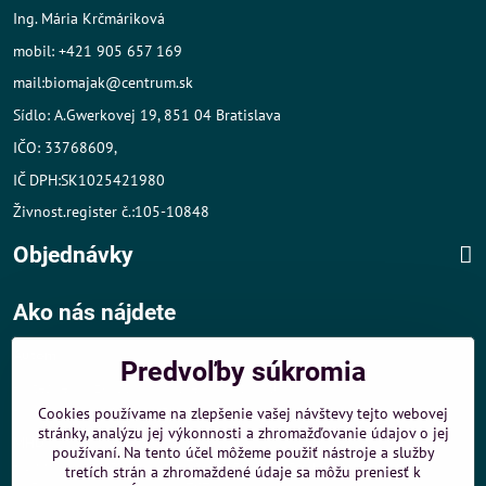
Ing. Mária Krčmáriková
mobil: +421 905 657 169
mail:biomajak@centrum.sk
Sídlo: A.Gwerkovej 19, 851 04 Bratislava
IČO: 33768609,
IČ DPH:SK1025421980
Živnost.register č.:105-10848
Objednávky
Ako nás nájdete
Autom
:
Predvoľby súkromia
- v tesnej blízkosti diaľničného obchvatu
- dobré parkovacie možnosti 40 m od predajne
Cookies používame na zlepšenie vašej návštevy tejto webovej
stránky, analýzu jej výkonnosti a zhromažďovanie údajov o jej
MHD
:
používaní. Na tento účel môžeme použiť nástroje a služby
- 200 m od zastávky MHD Záporožská - autobusy č. 80 a 88
tretích strán a zhromaždené údaje sa môžu preniesť k