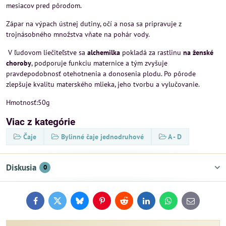
mesiacov pred pôrodom.
Zápar na výpach ústnej dutiny, očí a nosa sa pripravuje z
trojnásobného množstva vňate na pohár vody.
V ľudovom liečiteľstve sa
alchemilka
pokladá za rastlinu
na ženské
choroby
, podporuje funkciu maternice a tým zvyšuje
pravdepodobnosť otehotnenia a donosenia plodu. Po pôrode
zlepšuje kvalitu materského mlieka, jeho tvorbu a vylučovanie.
Hmotnosť:50g
Viac z kategórie
Čaje
Bylinné čaje jednodruhové
A - D
Diskusia
0
Facebook
Twitter
Bluesky
Pinterest
Reddit
LinkedIn
WhatsApp
E-
mail