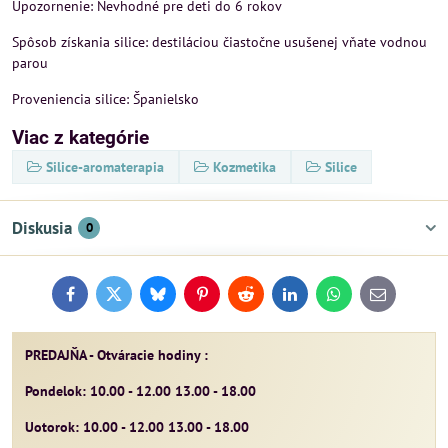
Upozornenie: Nevhodné pre deti do 6 rokov
Spôsob získania silice: destiláciou čiastočne usušenej vňate vodnou
parou
Proveniencia silice: Španielsko
Viac z kategórie
Silice-aromaterapia
Kozmetika
Silice
Diskusia
0
Facebook
Twitter
Bluesky
Pinterest
Reddit
LinkedIn
WhatsApp
E-
mail
PREDAJŇA - Otváracie hodiny :
Pondelok: 10.00 - 12.00 13.00 - 18.00
Uotorok: 10.00 - 12.00 13.00 - 18.00