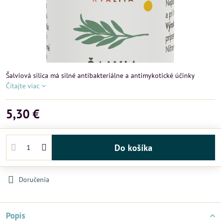
Šalviová silica má silné antibakteriálne a antimykotické účinky
Čítajte viac
5,30 €
Do košíka
Doručenia
Popis