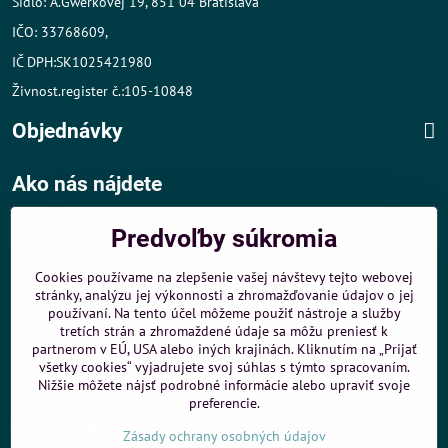
Sídlo: A.Gwerkovej 19, 851 04 Bratislava
IČO: 33768609,
IČ DPH:SK1025421980
Živnost.register č.:105-10848
Objednávky
Ako nás nájdete
Autom
:
Predvoľby súkromia
- v tesnej blízkosti diaľničného obchvatu
- dobré parkovacie možnosti 40 m od predajne
Cookies používame na zlepšenie vašej návštevy tejto webovej
stránky, analýzu jej výkonnosti a zhromažďovanie údajov o jej
MHD
:
používaní. Na tento účel môžeme použiť nástroje a služby
- 200 m od zastávky MHD Záporožská - autobusy č. 80 a 88
tretích strán a zhromaždené údaje sa môžu preniesť k
- 250 m od zastávky MHD ŽST Petržalka - autobus 99
partnerom v EÚ, USA alebo iných krajinách. Kliknutím na „Prijať
všetky cookies“ vyjadrujete svoj súhlas s týmto spracovaním.
Sme umiestnení u
ShopMania
-
Internetové nákupy
Nižšie môžete nájsť podrobné informácie alebo upraviť svoje
preferencie.
Biomaják
Zásady ochrany osobných údajov