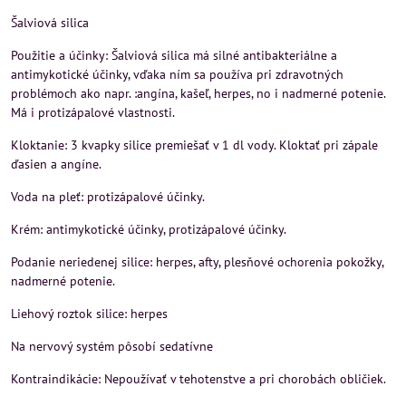
Šalviová silica
Použitie a účinky: Šalviová silica má silné antibakteriálne a
antimykotické účinky, vďaka ním sa používa pri zdravotných
problémoch ako napr. :angína, kašeľ, herpes, no i nadmerné potenie.
Má i protizápalové vlastnosti.
Kloktanie: 3 kvapky silice premiešať v 1 dl vody. Kloktať pri zápale
ďasien a angíne.
Voda na pleť: protizápalové účinky.
Krém: antimykotické účinky, protizápalové účinky.
Podanie neriedenej silice: herpes, afty, plesňové ochorenia pokožky,
nadmerné potenie.
Liehový roztok silice: herpes
Na nervový systém pôsobí sedatívne
Kontraindikácie: Nepoužívať v tehotenstve a pri chorobách obličiek.