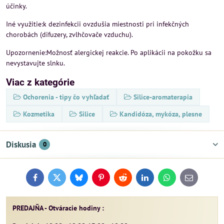
účinky.
Iné využitie:k dezinfekcii ovzdušia miestnosti pri infekčných
chorobách (difuzery, zvlhčovače vzduchu).
Upozornenie:Možnosť alergickej reakcie. Po aplikácii na pokožku sa
nevystavujte slnku.
Viac z kategórie
Ochorenia - tipy čo vyhľadať
Silice-aromaterapia
Kozmetika
Silice
Kandidóza, mykóza, plesne
Diskusia
0
Facebook
Twitter
Bluesky
Pinterest
Reddit
LinkedIn
WhatsApp
E-
mail
PREDAJŇA - Otváracie hodiny :