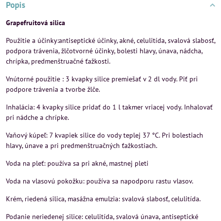
Popis
Grapefruitová silica
Použitie a účinky:antiseptické účinky, akné, celulitída, svalová slabosť,
podpora trávenia, žlčotvorné účinky, bolesti hlavy, únava, nádcha,
chrípka, predmenštruačné ťažkosti.
Vnútorné použitie : 3 kvapky silice premiešať v 2 dl vody. Piť pri
podpore trávenia a tvorbe žlče.
Inhalácia: 4 kvapky silice pridať do 1 l takmer vriacej vody. Inhalovať
pri nádche a chrípke.
Vaňový kúpeľ: 7 kvapiek silice do vody teplej 37 °C. Pri bolestiach
hlavy, únave a pri predmenštruačných ťažkostiach.
Voda na pleť: používa sa pri akné, mastnej pleti
Voda na vlasovú pokožku: používa sa napodporu rastu vlasov.
Krém, riedená silica, masážna emulzia: svalová slabosť, celulitída.
Podanie neriedenej silice: celulitída, svalová únava, antiseptické