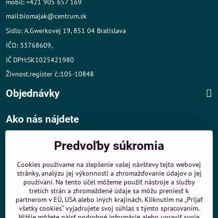
mobil: +421 905 657 169
mail:biomajak@centrum.sk
Sídlo: A.Gwerkovej 19, 851 04 Bratislava
IČO: 33768609,
IČ DPH:SK1025421980
Živnost.register č.:105-10848
Objednávky
Ako nás nájdete
Autom
:
Predvoľby súkromia
- v tesnej blízkosti diaľničného obchvatu
- dobré parkovacie možnosti 40 m od predajne
Cookies používame na zlepšenie vašej návštevy tejto webovej
stránky, analýzu jej výkonnosti a zhromažďovanie údajov o jej
MHD
:
používaní. Na tento účel môžeme použiť nástroje a služby
- 200 m od zastávky MHD Záporožská - autobusy č. 80 a 88
tretích strán a zhromaždené údaje sa môžu preniesť k
- 250 m od zastávky MHD ŽST Petržalka - autobus 99
partnerom v EÚ, USA alebo iných krajinách. Kliknutím na „Prijať
všetky cookies“ vyjadrujete svoj súhlas s týmto spracovaním.
Sme umiestnení u
ShopMania
-
Internetové nákupy
Nižšie môžete nájsť podrobné informácie alebo upraviť svoje