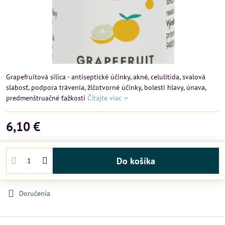
Grapefruitová silica - antiseptické účinky, akné, celulitída, svalová
slabosť, podpora trávenia, žlčotvorné účinky, bolesti hlavy, únava,
predmenštruačné ťažkosti
Čítajte viac
6,10 €
Do košíka
Doručenia