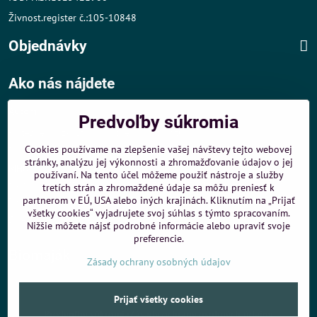
Živnost.register č.:105-10848
Objednávky
Ako nás nájdete
Autom
:
Predvoľby súkromia
- v tesnej blízkosti diaľničného obchvatu
- dobré parkovacie možnosti 40 m od predajne
Cookies používame na zlepšenie vašej návštevy tejto webovej
stránky, analýzu jej výkonnosti a zhromažďovanie údajov o jej
MHD
:
používaní. Na tento účel môžeme použiť nástroje a služby
- 200 m od zastávky MHD Záporožská - autobusy č. 80 a 88
tretích strán a zhromaždené údaje sa môžu preniesť k
- 250 m od zastávky MHD ŽST Petržalka - autobus 99
partnerom v EÚ, USA alebo iných krajinách. Kliknutím na „Prijať
všetky cookies“ vyjadrujete svoj súhlas s týmto spracovaním.
Sme umiestnení u
ShopMania
-
Internetové nákupy
Nižšie môžete nájsť podrobné informácie alebo upraviť svoje
preferencie.
Biomaják
Zásady ochrany osobných údajov
©
2026
Copyright
Prijať všetky cookies
Predvoľby súkromia
Zásady ochrany osobných údajov