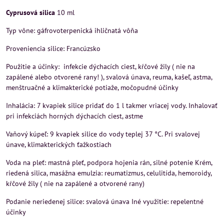
Cyprusová silica
10 ml
Typ vône: gáfrovoterpenická ihličnatá vôňa
Proveniencia silice: Francúzsko
Použitie a účinky: infekcie dýchacích ciest, kŕčové žily ( nie na
zapálené alebo otvorené rany! ), svalová únava, reuma, kašeľ, astma,
menštruačné a klimakterické potiaže, močopudné účinky
Inhalácia: 7 kvapiek silice pridať do 1 l takmer vriacej vody. Inhalovať
pri infekciách horných dýchacích ciest, astme
Vaňový kúpeľ: 9 kvapiek silice do vody teplej 37 °C. Pri svalovej
únave, klimakterických ťažkostiach
Voda na pleť: mastná pleť, podpora hojenia rán, silné potenie Krém,
riedená silica, masážna emulzia: reumatizmus, celulitída, hemoroidy,
kŕčové žily ( nie na zapálené a otvorené rany)
Podanie neriedenej silice: svalová únava Iné využitie: repelentné
účinky