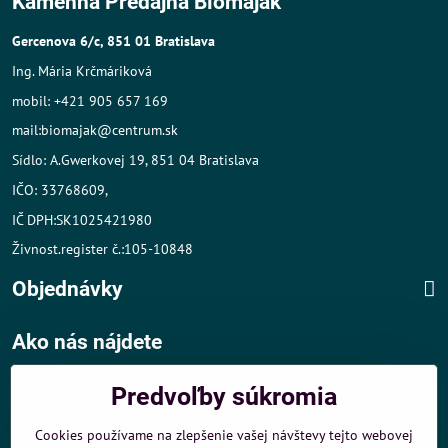
Kamenná Predajňa Biomaják
Gercenova 6/c, 851 01 Bratislava
Ing. Mária Krčmáriková
mobil: +421 905 657 169
mail:biomajak@centrum.sk
Sídlo: A.Gwerkovej 19, 851 04 Bratislava
IČO: 33768609,
IČ DPH:SK1025421980
Živnost.register č.:105-10848
Objednávky
Ako nás nájdete
Autom
:
Predvoľby súkromia
- v tesnej blízkosti diaľničného obchvatu
- dobré parkovacie možnosti 40 m od predajne
Cookies používame na zlepšenie vašej návštevy tejto webovej