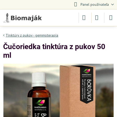
Panel používateľa
Tinktúry z pukov - gemmoterapia
Čučoriedka tinktúra z pukov 50
ml