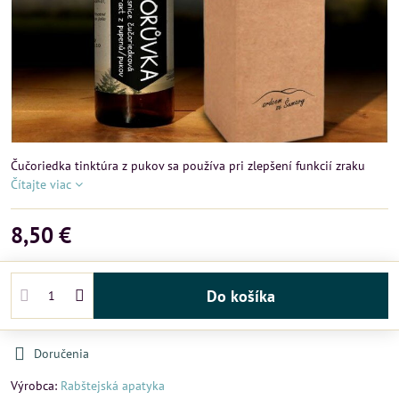
Čučoriedka tinktúra z pukov sa používa pri zlepšení funkcií zraku
Čítajte viac
8,50 €
Do košíka
Doručenia
Výrobca:
Rabštejská apatyka