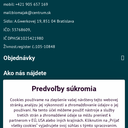
mobil: +421 905 657 169
mail:biomajak@centrum.sk
Sídlo: A.Gwerkovej 19, 851 04 Bratislava
IČO: 33768609,
IČ DPH:SK1025421980
Živnost.register č.:105-10848
Objednávky
Ako nás nájdete
Autom
:
Predvoľby súkromia
- v tesnej blízkosti diaľničného obchvatu
- dobré parkovacie možnosti 40 m od predajne
Cookies používame na zlepšenie vašej návštevy tejto webovej
stránky, analýzu jej výkonnosti a zhromažďovanie údajov o jej
MHD
:
používaní. Na tento účel môžeme použiť nástroje a služby
- 200 m od zastávky MHD Záporožská - autobusy č. 80 a 88
tretích strán a zhromaždené údaje sa môžu preniesť k
- 250 m od zastávky MHD ŽST Petržalka - autobus 99
partnerom v EÚ, USA alebo iných krajinách. Kliknutím na „Prijať
všetky cookies“ vyjadrujete svoj súhlas s týmto spracovaním.
Sme umiestnení u
ShopMania
-
Internetové nákupy