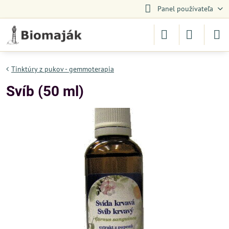
Panel používateľa
Tinktúry z pukov - gemmoterapia
Svíb (50 ml)