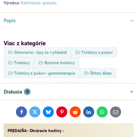
Výrobca:
Rabštejská apatyka
Popis
Viac z kategórie
Ochorenia - tipy čo vyhľadať
Tinktúry z pukov
Tinktúry
Bylinné tinktúry
Tinktúry z pukov - gemmoterapia
Štítna žľaza
Diskusia
0
Facebook
Twitter
Bluesky
Pinterest
Reddit
LinkedIn
WhatsApp
E-
mail
PREDAJŇA - Otváracie hodiny :