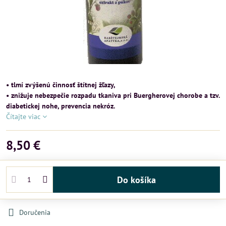
• tlmí zvýšenú činnosť štítnej žľazy,
• znižuje nebezpečie rozpadu tkaniva pri Buergherovej chorobe a tzv.
diabetickej nohe, prevencia nekróz.
Čítajte viac
8,50 €
Do košíka
Doručenia