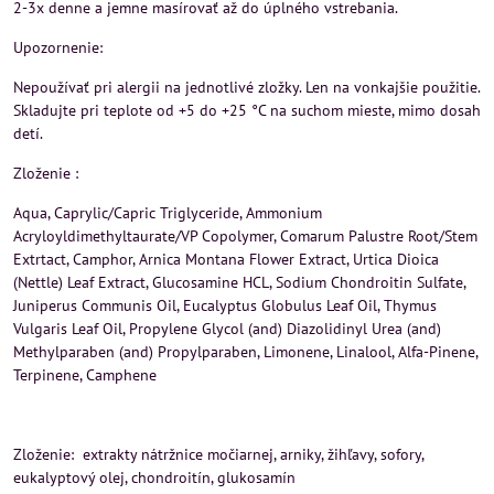
2-3x denne a jemne masírovať až do úplného vstrebania.
Upozornenie:
Nepoužívať pri alergii na jednotlivé zložky. Len na vonkajšie použitie.
Skladujte pri teplote od +5 do +25 °C na suchom mieste, mimo dosah
detí.
Zloženie :
Aqua, Caprylic/Capric Triglyceride, Ammonium
Acryloyldimethyltaurate/VP Copolymer, Comarum Palustre Root/Stem
Extrtact, Camphor, Arnica Montana Flower Extract, Urtica Dioica
(Nettle) Leaf Extract, Glucosamine HCL, Sodium Chondroitin Sulfate,
Juniperus Communis Oil, Eucalyptus Globulus Leaf Oil, Thymus
Vulgaris Leaf Oil, Propylene Glycol (and) Diazolidinyl Urea (and)
Methylparaben (and) Propylparaben, Limonene, Linalool, Alfa-Pinene,
Terpinene, Camphene
Zloženie: extrakty nátržnice močiarnej, arniky, žihľavy, sofory,
eukalyptový olej, chondroitín, glukosamín