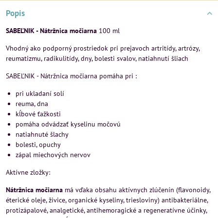
Popis
SABEĽNIK - Nátržnica močiarna
100 ml
Vhodný ako podporný prostriedok pri prejavoch artritídy, artrózy,
reumatizmu, radikulitídy, dny, bolesti svalov, natiahnutí šliach
SABEĽNIK - Nátržnica močiarna pomáha pri :
pri ukladaní solí
reuma, dna
kĺbové ťažkosti
pomáha odvádzať kyselinu močovú
natiahnuté šlachy
bolesti, opuchy
zápal miechových nervov
Aktívne zložky:
Nátržnica močiarna
má vďaka obsahu aktívnych zlúčenín (flavonoidy,
éterické oleje, živice, organické kyseliny, triesloviny) antibakteriálne,
protizápalové, analgetické, antihemoragické a regeneratívne účinky,