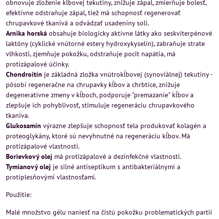
obnovuje zloženie kĺbovej tekutiny, znižuje zápal, zmierňuje bolesť,
efektívne odstraňuje zápal, tiež má schopnosť regenerovať
chrupavkové tkanivá a odvádzať usadeniny soli.
Arnika horská
obsahuje biologicky aktívne látky ako seskviterpénové
laktóny (cyklické vnútorné estery hydroxykyselín), zabraňuje strate
vlhkosti, zjemňuje pokožku, odstraňuje pocit napätia, má
protizápalové účinky.
Chondroitín
je základná zložka vnútrokĺbovej (synoviálnej) tekutiny -
pôsobí regeneračne na chrupavky kĺbov a chrbtice, znižuje
degeneratívne zmeny v kĺboch, podporuje "premazanie" kĺbov a
zlepšuje ich pohyblivosť, stimuluje regeneráciu chrupavkového
tkaniva.
Glukosamín
výrazne zlepšuje schopnosť tela produkovať kolagén a
proteoglykány, ktoré sú nevyhnutné na regeneráciu kĺbov. Má
protizápalové vlastnosti.
Borievkový olej
má protizápalové a dezinfekčné vlastnosti.
Tymianový olej
je silné antiseptikum s antibakteriálnymi a
protiplesňovými vlastnosťami.
Použitie:
Malé množstvo gélu naniesť na čistú pokožku problematických partií