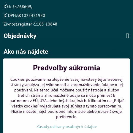
IČO: 33768609,
IČ DPH:SK1025421980
Živnost.register č.:105-10848
Objednávky
Ako nás nájdete
Autom
:
Predvoľby súkromia
- v tesnej blízkosti diaľničného obchvatu
- dobré parkovacie možnosti 40 m od predajne
Cookies používame na zlepšenie vašej návštevy tejto webovej
stránky, analýzu jej výkonnosti a zhromažďovanie údajov o jej
MHD
:
používaní. Na tento účel môžeme použiť nástroje a služby
- 200 m od zastávky MHD Záporožská - autobusy č. 80 a 88
tretích strán a zhromaždené údaje sa môžu preniesť k
- 250 m od zastávky MHD ŽST Petržalka - autobus 99
partnerom v EÚ, USA alebo iných krajinách. Kliknutím na „Prijať
všetky cookies“ vyjadrujete svoj súhlas s týmto spracovaním.
Sme umiestnení u
ShopMania
-
Internetové nákupy
Nižšie môžete nájsť podrobné informácie alebo upraviť svoje
preferencie.
Biomaják
Zásady ochrany osobných údajov