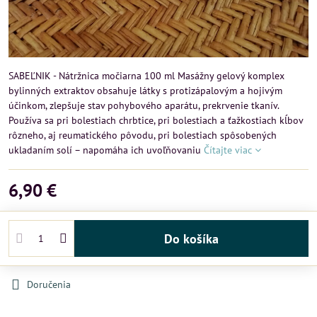
SABEĽNIK - Nátržnica močiarna 100 ml Masážny gelový komplex
bylinných extraktov obsahuje látky s protizápalovým a hojivým
účinkom, zlepšuje stav pohybového aparátu, prekrvenie tkanív.
Používa sa pri bolestiach chrbtice, pri bolestiach a ťažkostiach kĺbov
rôzneho, aj reumatického pôvodu, pri bolestiach spôsobených
ukladaním solí – napomáha ich uvoľňovaniu
Čítajte viac
6,90 €
Do košíka
Doručenia