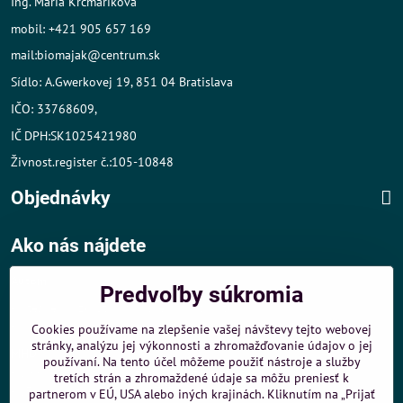
Ing. Mária Krčmáriková
mobil: +421 905 657 169
mail:biomajak@centrum.sk
Sídlo: A.Gwerkovej 19, 851 04 Bratislava
IČO: 33768609,
IČ DPH:SK1025421980
Živnost.register č.:105-10848
Objednávky
Ako nás nájdete
Autom
:
Predvoľby súkromia
- v tesnej blízkosti diaľničného obchvatu
- dobré parkovacie možnosti 40 m od predajne
Cookies používame na zlepšenie vašej návštevy tejto webovej
stránky, analýzu jej výkonnosti a zhromažďovanie údajov o jej
MHD
:
používaní. Na tento účel môžeme použiť nástroje a služby
- 200 m od zastávky MHD Záporožská - autobusy č. 80 a 88
tretích strán a zhromaždené údaje sa môžu preniesť k
- 250 m od zastávky MHD ŽST Petržalka - autobus 99
partnerom v EÚ, USA alebo iných krajinách. Kliknutím na „Prijať