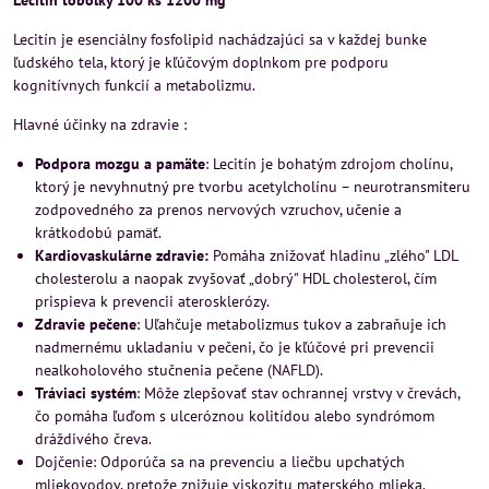
Lecitin tobolky 100 ks 1200 mg
Lecitín je esenciálny fosfolipid nachádzajúci sa v každej bunke
ľudského tela, ktorý je kľúčovým doplnkom pre podporu
kognitívnych funkcií a metabolizmu.
Hlavné účinky na zdravie :
Podpora mozgu a pamäte
: Lecitín je bohatým zdrojom cholínu,
ktorý je nevyhnutný pre tvorbu acetylcholínu – neurotransmiteru
zodpovedného za prenos nervových vzruchov, učenie a
krátkodobú pamäť.
Kardiovaskulárne zdravie:
Pomáha znižovať hladinu „zlého" LDL
cholesterolu a naopak zvyšovať „dobrý" HDL cholesterol, čím
prispieva k prevencii aterosklerózy.
Zdravie pečene
: Uľahčuje metabolizmus tukov a zabraňuje ich
nadmernému ukladaniu v pečeni, čo je kľúčové pri prevencii
nealkoholového stučnenia pečene (NAFLD).
Tráviaci systém
: Môže zlepšovať stav ochrannej vrstvy v črevách,
čo pomáha ľuďom s ulceróznou kolitídou alebo syndrómom
dráždivého čreva.
Dojčenie: Odporúča sa na prevenciu a liečbu upchatých
mliekovodov, pretože znižuje viskozitu materského mlieka.