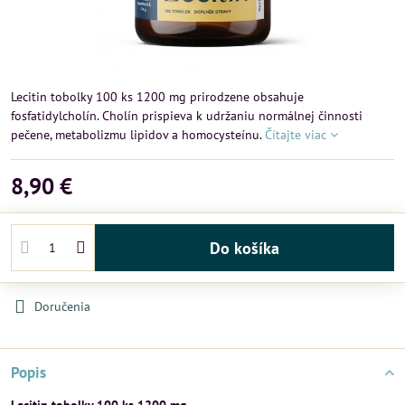
Lecitin tobolky 100 ks 1200 mg prirodzene obsahuje
fosfatidylcholín. Cholín prispieva k udržaniu normálnej činnosti
pečene, metabolizmu lipidov a homocysteínu.
Čítajte viac
8,90 €
Do košíka
Doručenia
Popis