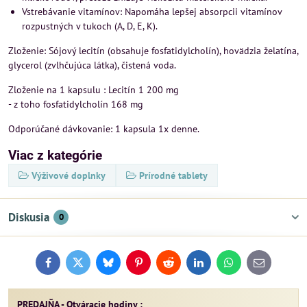
Vstrebávanie vitamínov: Napomáha lepšej absorpcii vitamínov
rozpustných v tukoch (A, D, E, K).
Zloženie: Sójový lecitín (obsahuje fosfatidylcholín), hovädzia želatína,
glycerol (zvlhčujúca látka), čistená voda.
Zloženie na 1 kapsulu : Lecitín 1 200 mg
- z toho fosfatidylcholín 168 mg
Odporúčané dávkovanie: 1 kapsula 1x denne.
Viac z kategórie
Výživové doplnky
Prírodné tablety
Diskusia
0
Facebook
Twitter
Bluesky
Pinterest
Reddit
LinkedIn
WhatsApp
E-
mail
PREDAJŇA - Otváracie hodiny :