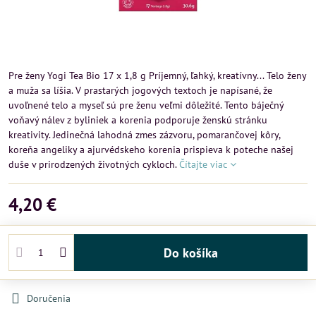
Pre ženy Yogi Tea Bio 17 x 1,8 g Príjemný, ľahký, kreatívny... Telo ženy
a muža sa líšia. V prastarých jogových textoch je napísané, že
uvoľnené telo a myseľ sú pre ženu veľmi dôležité. Tento báječný
voňavý nálev z byliniek a korenia podporuje ženskú stránku
kreativity. Jedinečná lahodná zmes zázvoru, pomarančovej kôry,
koreňa angeliky a ajurvédskeho korenia prispieva k poteche našej
duše v prirodzených životných cykloch.
Čítajte viac
4,20 €
Do košíka
Doručenia