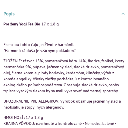
Popis
Pre ženy Yogi Tea Bio
17 x 1,8 g
Esenciou tohto čaju je: Život v harmónii.
"Harmonická duša je vzácnym pokladom."
ZLOŽENIE: zázvor 15%, pomarančová kôra 14%, škorica, fenikel, kvety
harmančeka 9%, púpava, jačmenný slad, sladké drievko, pomarančový
olej, čierne korenie, plody borievky, kardamóm, klinčeky, výťah z
koreňa angeliky. Všetky zložky pochádzajú z kontrolovaného
ekologického poľnohospodárstva. Obsahuje sladké drievko, osoby
trpiace vysokým tlakom by sa mali vyvarovať nadmernej spotreby.
UPOZORNENIE PRE ALERGIKOV: Výrobok obsahuje jačmenný slad a
neobsahuje stopy iných alergénov.
HMOTNOSŤ: 17 x 1,8 g
KRAJINA PÔVODU: navrhnuté a kontrolované - Nemecko, balené -