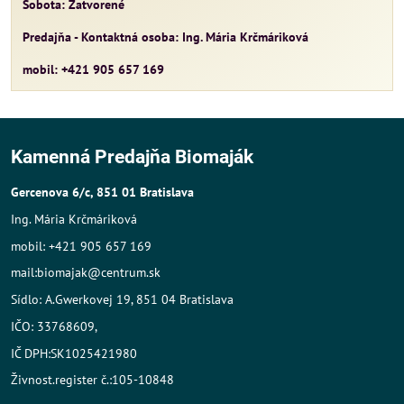
Sobota: Zatvorené
Predajňa - Kontaktná osoba: Ing. Mária Krčmáriková
mobil: +421 905 657 169
Kamenná Predajňa Biomaják
Gercenova 6/c, 851 01 Bratislava
Ing. Mária Krčmáriková
mobil: +421 905 657 169
mail:biomajak@centrum.sk
Sídlo: A.Gwerkovej 19, 851 04 Bratislava
IČO: 33768609,
IČ DPH:SK1025421980
Živnost.register č.:105-10848