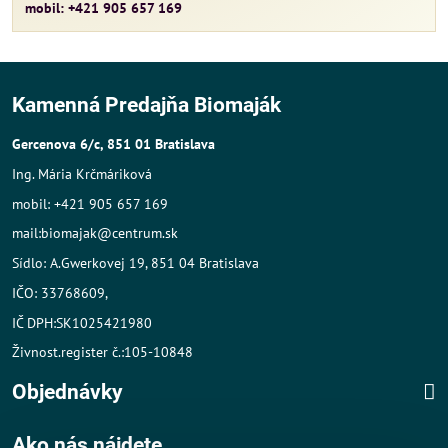
mobil: +421 905 657 169
Kamenná Predajňa Biomaják
Gercenova 6/c, 851 01 Bratislava
Ing. Mária Krčmáriková
mobil: +421 905 657 169
mail:biomajak@centrum.sk
Sídlo: A.Gwerkovej 19, 851 04 Bratislava
IČO: 33768609,
IČ DPH:SK1025421980
Živnost.register č.:105-10848
Objednávky
Ako nás nájdete