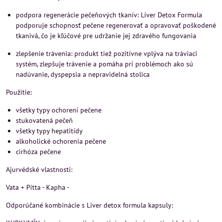
podpora regenerácie pečeňových tkanív: Liver Detox Formula
podporuje schopnosť pečene regenerovať a opravovať poškodené
tkanivá, čo je kľúčové pre udržanie jej zdravého fungovania
zlepšenie trávenia: produkt tiež pozitívne vplýva na tráviaci
systém, zlepšuje trávenie a pomáha pri problémoch ako sú
nadúvanie, dyspepsia a nepravidelná stolica
Použitie:
všetky typy ochorení pečene
stukovatená pečeň
všetky typy hepatitídy
alkoholické ochorenia pečene
cirhóza pečene
Ajurvédské vlastnosti:
Vata + Pitta - Kapha -
Odporúčané kombinácie s Liver detox formula kapsuly: