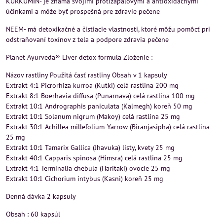
KURKUMÍN- je známa svojimi protizápalovými a antioxidačnými
účinkami a môže byť prospešná pre zdravie pečene
NEEM- má detoxikačné a čistiacie vlastnosti, ktoré môžu pomôcť pri
odstraňovaní toxínov z tela a podpore zdravia pečene
Planet Ayurveda® Liver detox formula Zloženie :
Názov rastliny Použitá časť rastliny Obsah v 1 kapsuly
Extrakt 4:1 Picrorhiza kurroa (Kutki) celá rastlina 200 mg
Extrakt 8:1 Boerhavia diffusa (Punarnava) celá rastlina 100 mg
Extrakt 10:1 Andrographis paniculata (Kalmegh) koreň 50 mg
Extrakt 10:1 Solanum nigrum (Makoy) celá rastlina 25 mg
Extrakt 30:1 Achillea millefolium-Yarrow (Biranjasipha) celá rastlina
25 mg
Extrakt 10:1 Tamarix Gallica (Jhavuka) listy, kvety 25 mg
Extrakt 40:1 Capparis spinosa (Himsra) celá rastlina 25 mg
Extrakt 4:1 Terminalia chebula (Haritaki) ovocie 25 mg
Extrakt 10:1 Cichorium intybus (Kasni) koreň 25 mg
Denná dávka 2 kapsuly
Obsah : 60 kapsúl