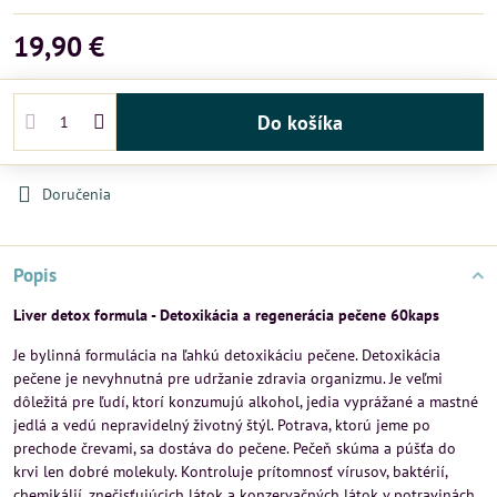
19,90 €
Do košíka
Doručenia
Popis
Liver detox formula - Detoxikácia a regenerácia pečene 60kaps
Je bylinná formulácia na ľahkú detoxikáciu pečene. Detoxikácia
pečene je nevyhnutná pre udržanie zdravia organizmu. Je veľmi
dôležitá pre ľudí, ktorí konzumujú alkohol, jedia vyprážané a mastné
jedlá a vedú nepravidelný životný štýl. Potrava, ktorú jeme po
prechode črevami, sa dostáva do pečene. Pečeň skúma a púšťa do
krvi len dobré molekuly. Kontroluje prítomnosť vírusov, baktérií,
chemikálií, znečisťujúcich látok a konzervačných látok v potravinách.