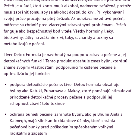
Pečeň je u ľudí, ktorí konzumujú alkohol, nadmerne zaťažená, pretože
musí zabrániť tomu, aby sa alkohol dostal do krvi. Pri vykonávaní
svojej práce pracuje na plný úväzok. Ak udržiavame zdravú pečeň,
môžeme sa chrániť pred viacerými zdravotnými problémami. Pečeň
funguje ako bezpečnostný bod v tele. Všetky hormóny, lieky,
bielkoviny, látky na zrážanie krvi, tuky, sacharidy a toxíny sa
metabolizujú v pečeni.
Liver Detox Formula je navrhnutý na podporu zdravia pečene a jej
detoxikačných funkcií. Tento produkt obsahuje zmes bylín, ktoré sú
známe svojimi vlastnosťami podporujúcimi čistenie pečene a
optimalizáciu jej funkcie:
podpora detoxikácie pečene: Liver Detox Formula obsahuje
byliny ako Katuki, Punarnava a Makoy, ktoré pomáhajú stimulovať
prirodzené detoxikačné procesy pečene a podporujú jej
schopnosť zbaviť telo toxínov
ochrana buniek pečene: zahrnuté byliny, ako je Bhumi Amla a
Kalmegh, majú silné antioxidantové účinky, ktoré chránia
pečeňové bunky pred poškodením spôsobeným voľnými
radikálmi a zápalom