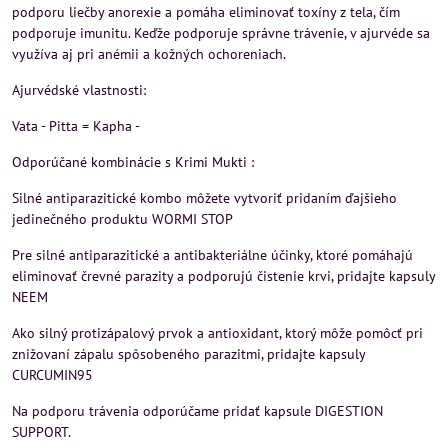
podporu liečby anorexie a pomáha eliminovať toxíny z tela, čím
podporuje imunitu. Keďže podporuje správne trávenie, v ajurvéde sa
využíva aj pri anémii a kožných ochoreniach.
Ajurvédské vlastnosti:
Vata - Pitta = Kapha -
Odporúčané kombinácie s Krimi Mukti :
Silné antiparazitické kombo môžete vytvoriť pridaním ďajšieho
jedinečného produktu WORMI STOP
Pre silné antiparazitické a antibakteriálne účinky, ktoré pomáhajú
eliminovať črevné parazity a podporujú čistenie krvi, pridajte kapsuly
NEEM
Ako silný protizápalový prvok a antioxidant, ktorý môže pomôcť pri
znižovaní zápalu spôsobeného parazitmi, pridajte kapsuly
CURCUMIN95
Na podporu trávenia odporúčame pridať kapsule DIGESTION
SUPPORT.