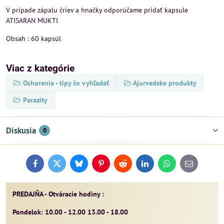
V prípade zápalu čriev a hnačky odporúčame pridať kapsule
ATISARAN MUKTI
Obsah : 60 kapsúl
Viac z kategórie
Ochorenia - tipy čo vyhľadať
Ajurvedske produkty
Parazity
Diskusia
0
Facebook
Twitter
Bluesky
Pinterest
Reddit
LinkedIn
WhatsApp
E-
mail
PREDAJŇA - Otváracie hodiny :
Pondelok: 10.00 - 12.00 13.00 - 18.00