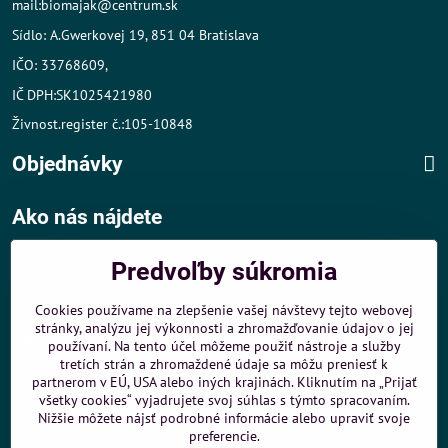
mail:biomajak@centrum.sk
Sídlo: A.Gwerkovej 19, 851 04 Bratislava
IČO: 33768609,
IČ DPH:SK1025421980
Živnost.register č.:105-10848
Objednávky
Ako nás nájdete
Autom
:
Predvoľby súkromia
- v tesnej blízkosti diaľničného obchvatu
- dobré parkovacie možnosti 40 m od predajne
Cookies používame na zlepšenie vašej návštevy tejto webovej
stránky, analýzu jej výkonnosti a zhromažďovanie údajov o jej
MHD
:
používaní. Na tento účel môžeme použiť nástroje a služby
- 200 m od zastávky MHD Záporožská - autobusy č. 80 a 88
tretích strán a zhromaždené údaje sa môžu preniesť k
- 250 m od zastávky MHD ŽST Petržalka - autobus 99
partnerom v EÚ, USA alebo iných krajinách. Kliknutím na „Prijať
všetky cookies“ vyjadrujete svoj súhlas s týmto spracovaním.
Sme umiestnení u
ShopMania
-
Internetové nákupy
Nižšie môžete nájsť podrobné informácie alebo upraviť svoje
preferencie.