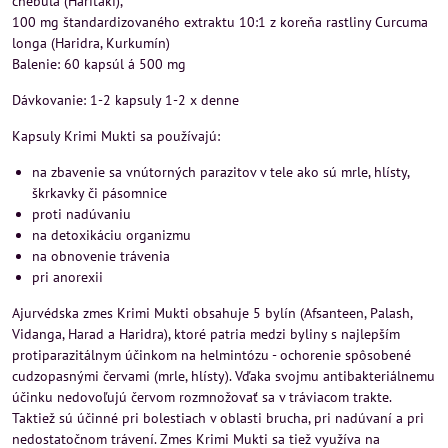
chebula (Haritaki),
100 mg štandardizovaného extraktu 10:1 z koreňa rastliny Curcuma
longa (Haridra, Kurkumín)
Balenie: 60 kapsúl á 500 mg
Dávkovanie: 1-2 kapsuly 1-2 x denne
Kapsuly Krimi Mukti sa používajú:
na zbavenie sa vnútorných parazitov v tele ako sú mrle, hlísty,
škrkavky či pásomnice
proti nadúvaniu
na detoxikáciu organizmu
na obnovenie trávenia
pri anorexii
Ajurvédska zmes Krimi Mukti obsahuje 5 bylín (Afsanteen, Palash,
Vidanga, Harad a Haridra), ktoré patria medzi byliny s najlepším
protiparazitálnym účinkom na helmintózu - ochorenie spôsobené
cudzopasnými červami (mrle, hlísty). Vďaka svojmu antibakteriálnemu
účinku nedovoľujú červom rozmnožovať sa v tráviacom trakte.
Taktiež sú účinné pri bolestiach v oblasti brucha, pri nadúvaní a pri
nedostatočnom trávení. Zmes Krimi Mukti sa tiež využíva na