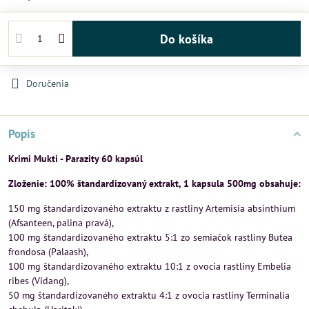
Do košíka
Doručenia
Popis
Krimi Mukti - Parazity 60 kapsúl
Zloženie: 100% štandardizovaný extrakt, 1 kapsula 500mg obsahuje:
150 mg štandardizovaného extraktu z rastliny Artemisia absinthium
(Afsanteen, palina pravá),
100 mg štandardizovaného extraktu 5:1 zo semiačok rastliny Butea
frondosa (Palaash),
100 mg štandardizovaného extraktu 10:1 z ovocia rastliny Embelia
ribes (Vidang),
50 mg štandardizovaného extraktu 4:1 z ovocia rastliny Terminalia