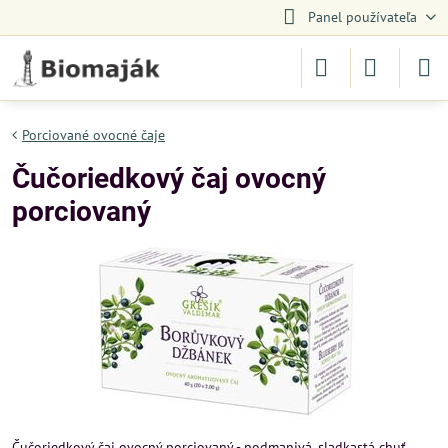
Panel používateľa
Porciované ovocné čaje
Čučoriedkový čaj ovocný
porciovaný
Čučoriedkový čaj ovocný porciovaný - podmanivá, sladkastá chuť