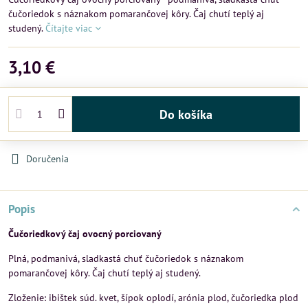
čučoriedok s náznakom pomarančovej kôry. Čaj chutí teplý aj
studený.
Čítajte viac
3,10 €
Do košíka
Doručenia
Popis
Čučoriedkový
čaj
ovocný porciovaný
Plná, podmanivá, sladkastá chuť čučoriedok s náznakom
pomarančovej kôry. Čaj chutí teplý aj studený.
Zloženie: ibištek súd. kvet, šípok oplodí, arónia plod, čučoriedka plod