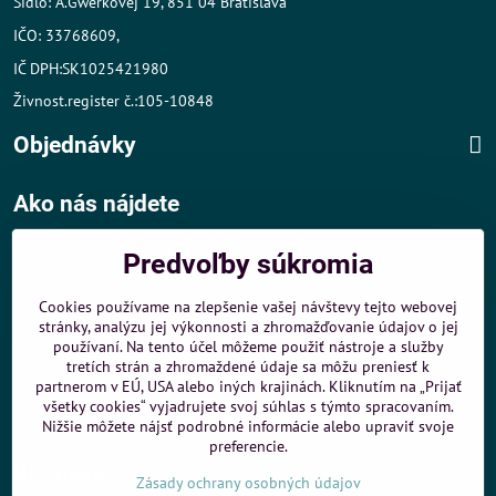
Sídlo: A.Gwerkovej 19, 851 04 Bratislava
IČO: 33768609,
IČ DPH:SK1025421980
Živnost.register č.:105-10848
Objednávky
Ako nás nájdete
Autom
:
Predvoľby súkromia
- v tesnej blízkosti diaľničného obchvatu
- dobré parkovacie možnosti 40 m od predajne
Cookies používame na zlepšenie vašej návštevy tejto webovej
stránky, analýzu jej výkonnosti a zhromažďovanie údajov o jej
MHD
:
používaní. Na tento účel môžeme použiť nástroje a služby
- 200 m od zastávky MHD Záporožská - autobusy č. 80 a 88
tretích strán a zhromaždené údaje sa môžu preniesť k
- 250 m od zastávky MHD ŽST Petržalka - autobus 99
partnerom v EÚ, USA alebo iných krajinách. Kliknutím na „Prijať
všetky cookies“ vyjadrujete svoj súhlas s týmto spracovaním.
Sme umiestnení u
ShopMania
-
Internetové nákupy
Nižšie môžete nájsť podrobné informácie alebo upraviť svoje
preferencie.
Biomaják
Zásady ochrany osobných údajov