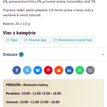
6%, pomarančová kôra 6%, prírodná aróma, čučoriedka vňať 3%
Príprava: Jeden sáčok zalejeme 1/4 litrom práve vriacej vody a
necháme 8 minút lúhovať.
Balenie: 20 x 2,0 g
Viac z kategórie
Čaje
Ovocné čaje
Porciované ovocné čaje
Diskusia
0
Facebook
Twitter
Bluesky
Pinterest
Reddit
LinkedIn
WhatsApp
E-
mail
PREDAJŇA - Otváracie hodiny :
Pondelok: 10.00 - 12.00 13.00 - 18.00
Uotorok: 10.00 - 12.00 13.00 - 18.00