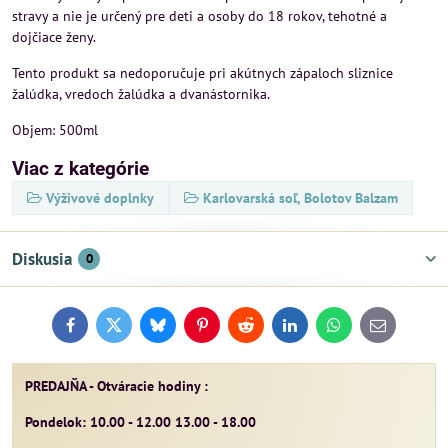
stravy a nie je určený pre deti a osoby do 18 rokov, tehotné a
dojčiace ženy.
Tento produkt sa nedoporučuje pri akútnych zápaloch sliznice
žalúdka, vredoch žalúdka a dvanástornika.
Objem: 500ml
Viac z kategórie
Výživové doplnky
Karlovarská soľ, Bolotov Balzam
Diskusia
0
Facebook
Twitter
Bluesky
Pinterest
Reddit
LinkedIn
WhatsApp
E-
mail
PREDAJŇA - Otváracie hodiny :
Pondelok: 10.00 - 12.00 13.00 - 18.00