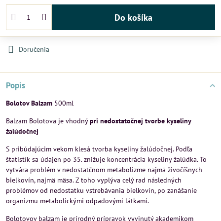
Do košíka
Doručenia
Popis
Bolotov Balzam
500ml
Balzam Bolotova je vhodný
pri nedostatočnej tvorbe kyseliny
žalúdočnej
S pribúdajúcim vekom klesá tvorba kyseliny žalúdočnej. Podľa
štatistík sa údajen po 35. znižuje koncentrácia kyseliny žalúdka. To
vytvára problém v nedostatčnom metabolizme najmä živočíšnych
bielkovín, najmä mäsa. Z toho vyplýva celý rad následných
problémov od nedostatku vstrebávania bielkovín, po zanášanie
organizmu metabolickými odpadovými látkami.
Bolotovov balzam je prírodný prípravok vyvinutý akademikom