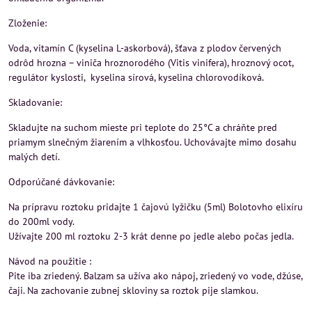
Zloženie:
Voda, vitamín C (kyselina L-askorbová), šťava z plodov červených
odrôd hrozna – viniča hroznorodého (Vitis vinifera), hroznový ocot,
regulátor kyslosti, kyselina sírová, kyselina chlorovodíková.
Skladovanie:
Skladujte na suchom mieste pri teplote do 25°C a chráňte pred
priamym slnečným žiarením a vlhkosťou. Uchovávajte mimo dosahu
malých detí.
Odporúčané dávkovanie:
Na prípravu roztoku pridajte 1 čajovú lyžičku (5ml) Bolotovho elixíru
do 200ml vody.
Užívajte 200 ml roztoku 2-3 krát denne po jedle alebo počas jedla.
Návod na použitie :
Pite iba zriedený. Balzam sa užíva ako nápoj, zriedený vo vode, džúse,
čaji. Na zachovanie zubnej skloviny sa roztok pije slamkou.