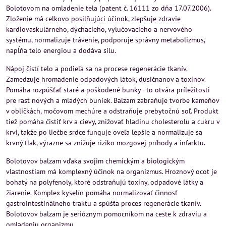
Bolotovom na omladenie tela (patent č. 16111 zo dňa 17.07.2006).
Zloženie má celkovo posilňujúci účinok, zlepšuje zdravie
kardiovaskulárneho, dýchacieho, vylučovacieho a nervového
systému, normalizuje trávenie, podporuje správny metabolizmus,
napĺňa telo energiou a dodáva silu.
Nápoj čistí telo a podieľa sa na procese regenerácie tkanív.
Zamedzuje hromadenie odpadových látok, dusičnanov a toxínov.
Pomáha rozpúšťať staré a poškodené bunky - to otvára príležitosti
pre rast nových a mladých buniek. Balzam zabraňuje tvorbe kameňov
v obličkách, močovom mechúre a odstraňuje prebytočnú soľ. ​​Produkt
tiež pomáha čistiť krv a cievy, znižovať hladinu cholesterolu a cukru v
krvi, takže po liečbe srdce funguje oveľa lepšie a normalizuje sa
krvný tlak, výrazne sa znižuje riziko mozgovej príhody a infarktu.
Bolotovov balzam vďaka svojim chemickým a biologickým
vlastnostiam má komplexný účinok na organizmus. Hroznový ocot je
bohatý na polyfenoly, ktoré odstraňujú toxíny, odpadové látky a
žiarenie. Komplex kyselín pomáha normalizovať činnosť
gastrointestinálneho traktu a spúšťa proces regenerácie tkanív.
Bolotovov balzam je serióznym pomocníkom na ceste k zdraviu a
omladeniu organizmu.