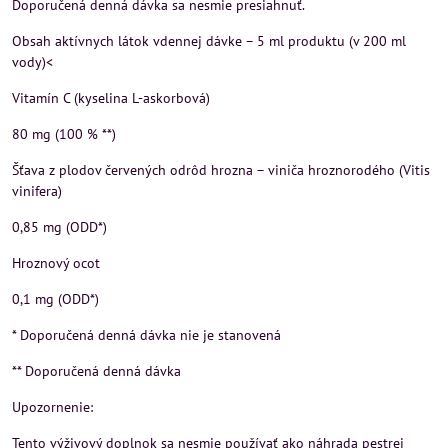
Doporučená denná dávka sa nesmie presiahnuť.
Obsah aktívnych látok vdennej dávke – 5 ml produktu (v 200 ml
vody)<
Vitamín C (kyselina L-askorbová)
80 mg (100 % **)
Šťava z plodov červených odrôd hrozna – viniča hroznorodého (Vitis
vinifera)
0,85 mg (ODD*)
Hroznový ocot
0,1 mg (ODD*)
* Doporučená denná dávka nie je stanovená
** Doporučená denná dávka
Upozornenie:
Tento výživový doplnok sa nesmie používať ako náhrada pestrej