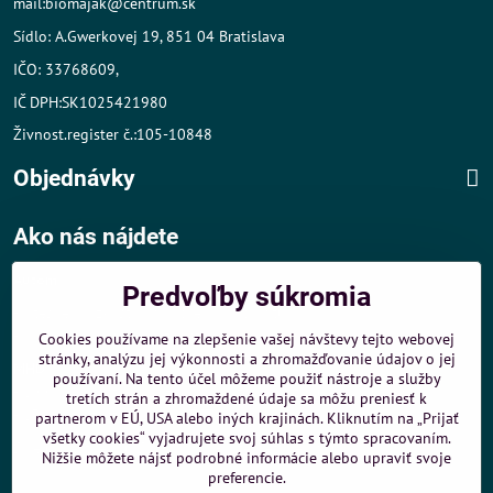
mail:biomajak@centrum.sk
Sídlo: A.Gwerkovej 19, 851 04 Bratislava
IČO: 33768609,
IČ DPH:SK1025421980
Živnost.register č.:105-10848
Objednávky
Ako nás nájdete
Autom
:
Predvoľby súkromia
- v tesnej blízkosti diaľničného obchvatu
- dobré parkovacie možnosti 40 m od predajne
Cookies používame na zlepšenie vašej návštevy tejto webovej
stránky, analýzu jej výkonnosti a zhromažďovanie údajov o jej
MHD
:
používaní. Na tento účel môžeme použiť nástroje a služby
- 200 m od zastávky MHD Záporožská - autobusy č. 80 a 88
tretích strán a zhromaždené údaje sa môžu preniesť k
- 250 m od zastávky MHD ŽST Petržalka - autobus 99
partnerom v EÚ, USA alebo iných krajinách. Kliknutím na „Prijať
všetky cookies“ vyjadrujete svoj súhlas s týmto spracovaním.
Sme umiestnení u
ShopMania
-
Internetové nákupy
Nižšie môžete nájsť podrobné informácie alebo upraviť svoje
preferencie.