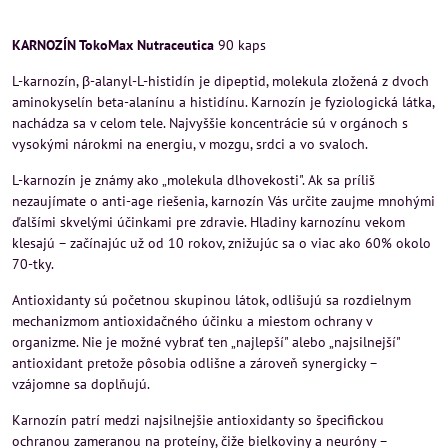
KARNOZÍN TokoMax Nutraceutica
90 kaps
L-karnozín, β-alanyl-L-histidín je dipeptid, molekula zložená z dvoch
aminokyselín beta-alanínu a histidínu. Karnozín je fyziologická látka,
nachádza sa v celom tele. Najvyššie koncentrácie sú v orgánoch s
vysokými nárokmi na energiu, v mozgu, srdci a vo svaloch.
L-karnozín je známy ako „molekula dlhovekosti". Ak sa príliš
nezaujímate o anti-age riešenia, karnozín Vás určite zaujme mnohými
ďalšími skvelými účinkami pre zdravie. Hladiny karnozínu vekom
klesajú – začínajúc už od 10 rokov, znižujúc sa o viac ako 60% okolo
70-tky.
Antioxidanty sú početnou skupinou látok, odlišujú sa rozdielnym
mechanizmom antioxidačného účinku a miestom ochrany v
organizme. Nie je možné vybrať ten „najlepší" alebo „najsilnejší"
antioxidant pretože pôsobia odlišne a zároveň synergicky –
vzájomne sa doplňujú.
Karnozín patrí medzi najsilnejšie antioxidanty so špecifickou
ochranou zameranou na proteíny, čiže bielkoviny a neuróny –