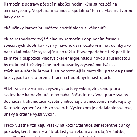
Karnozín z potravy pôsobí niekoľko hodín, kým sa rozloží na
aminokyseliny. Vegetariáni sa musia spoľahnúť len na vlastnú tvorbu
látky v tele.
Aké účinky karnozínu môžete pocítiť alebo si všimnúť?
Ak sa rozhodnete zvýšiť hladiny karnozínu doplnením formou
špeciálnych doplnkov výživy, navonok si môžete všimnúť účinky ako
napríklad mladšie vyzerajúcu pokožku. Pravdepodobne tiež pocítite
že máte k dispozícii viac fyzickej energie. Vašou novou skúsenosťou
by malo byť tiež zlepšené rozhodovanie, zvýšená motivácia,
zrýchlenie učenia. Jemnejšiu a pohotovejšiu motoriku prstov a pamäť
bez výpadkov isto ocenia hráči na hudobných nástrojoch.
Atléti si určite všimnú zvýšený športový výkon, zlepšenú prácu
svalov, kde karnozín určite pomáha. Počas intenzívnej práce svalov
dochádza k akumulácii kyseliny mliečnej a obmedzeniu svalovej sily.
Karnozín vyrovnáva pH vo svaloch. Výsledkom je oddialenie svalovej
únavy a citeľne vyšší výkon.
Prečo vlastne vznikajú vrásky na koži? Starnúce, senescentné bunky
pokožky, keratinocyty a fibroblasty sa vekom akumulujú v ľudskej