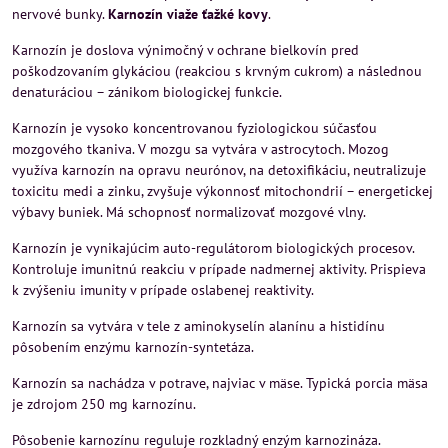
nervové bunky.
Karnozín viaže ťažké kovy
.
Karnozín je doslova výnimočný v ochrane bielkovín pred
poškodzovaním glykáciou (reakciou s krvným cukrom) a následnou
denaturáciou – zánikom biologickej funkcie.
Karnozín je vysoko koncentrovanou fyziologickou súčasťou
mozgového tkaniva. V mozgu sa vytvára v astrocytoch. Mozog
využíva karnozín na opravu neurónov, na detoxifikáciu, neutralizuje
toxicitu medi a zinku, zvyšuje výkonnosť mitochondrií – energetickej
výbavy buniek. Má schopnosť normalizovať mozgové vlny.
Karnozín je vynikajúcim auto-regulátorom biologických procesov.
Kontroluje imunitnú reakciu v prípade nadmernej aktivity. Prispieva
k zvýšeniu imunity v prípade oslabenej reaktivity.
Karnozín sa vytvára v tele z aminokyselín alanínu a histidínu
pôsobením enzýmu karnozín-syntetáza.
Karnozín sa nachádza v potrave, najviac v mäse. Typická porcia mäsa
je zdrojom 250 mg karnozínu.
Pôsobenie karnozínu reguluje rozkladný enzým karnozináza.