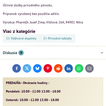
Účinné zložky prírodného pôvodu.
Prípravok vyrobený bez použitia aditív.
Výrobca: PharmDr. Jozef Zima, Višňová 26A, 94901 Nitra
Viac z kategórie
Výživové doplnky
Prírodné tablety
Diskusia
0
Facebook
Twitter
Bluesky
Pinterest
Reddit
LinkedIn
WhatsApp
E-
mail
PREDAJŇA - Otváracie hodiny :
Pondelok: 10.00 - 12.00 13.00 - 18.00
Uotorok: 10.00 - 12.00 13.00 - 18.00