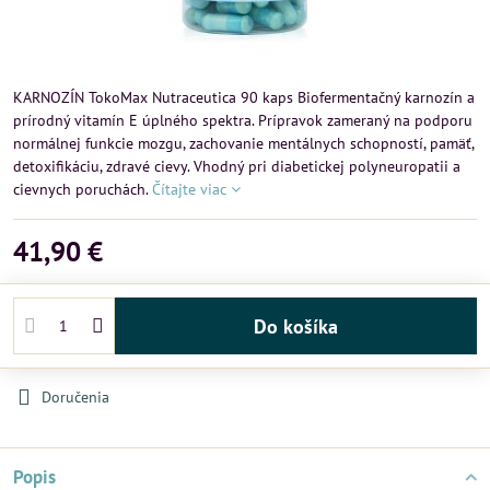
KARNOZÍN TokoMax Nutraceutica 90 kaps Biofermentačný karnozín a
prírodný vitamín E úplného spektra. Prípravok zameraný na podporu
normálnej funkcie mozgu, zachovanie mentálnych schopností, pamäť,
detoxifikáciu, zdravé cievy. Vhodný pri diabetickej polyneuropatii a
cievnych poruchách.
Čítajte viac
41,90 €
Do košíka
Doručenia
Popis