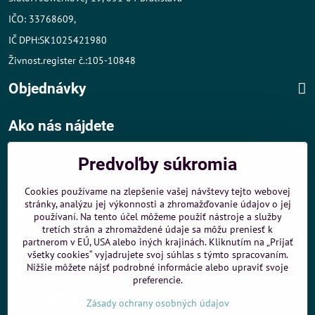
IČO: 33768609,
IČ DPH:SK1025421980
Živnost.register č.:105-10848
Objednávky
Ako nás nájdete
Autom
:
Predvoľby súkromia
- v tesnej blízkosti diaľničného obchvatu
- dobré parkovacie možnosti 40 m od predajne
Cookies používame na zlepšenie vašej návštevy tejto webovej
stránky, analýzu jej výkonnosti a zhromažďovanie údajov o jej
MHD
:
používaní. Na tento účel môžeme použiť nástroje a služby
- 200 m od zastávky MHD Záporožská - autobusy č. 80 a 88
tretích strán a zhromaždené údaje sa môžu preniesť k
- 250 m od zastávky MHD ŽST Petržalka - autobus 99
partnerom v EÚ, USA alebo iných krajinách. Kliknutím na „Prijať
všetky cookies“ vyjadrujete svoj súhlas s týmto spracovaním.
Sme umiestnení u
ShopMania
-
Internetové nákupy
Nižšie môžete nájsť podrobné informácie alebo upraviť svoje
preferencie.
Biomaják
Zásady ochrany osobných údajov