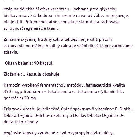
Azda najdôležitejší efekt karnozínu – ochrana pred glykáciou
bielkovín sa v krátkodobom horizonte navonok vôbec neprejavuje,
nie je cítiť. Pritom podstatne spomaľuje stárnutie a zachováva
schopnosť regenerácie tkanív.
Zníženie zvýšenej hladiny cukru taktiež nie je cítiť, pritom
zachovanie normálnej hladiny cukru je veľmi dôležité pre zachovanie
zdravia.
Obsah balenia: 90 kapsúl
Zloženie : 1 kapsula obsahuje
Karnozín vyrobený fermentačnou metódou, farmaceutická kvalita
450 mg, prírodná zmes tokotrienolov a tokoferolov (vitamín E 2.
generácie) 20 mg.
Prípravok obsahuje jedinečné, úplné spektrum 8 vitamínov E: D-alfa-,
D-beta, D-gama, D-delta-tokoferoly a D-alfa-, D-beta-, D-gama-, D-
delta-tokotrienoly.
Vegánske kapsuly vyrobené z hydroxypropylmetylcelulózy.