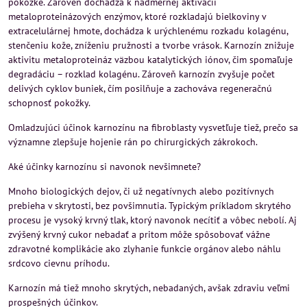
pokožke. Zároveň dochádza k nadmernej aktivácii
metaloproteinázových enzýmov, ktoré rozkladajú bielkoviny v
extracelulárnej hmote, dochádza k urýchlenému rozkadu kolagénu,
stenčeniu kože, zníženiu pružnosti a tvorbe vrások. Karnozín znižuje
aktivitu metaloproteináz väzbou katalytických iónov, čim spomaľuje
degradáciu – rozklad kolagénu. Zároveň karnozín zvyšuje počet
delivých cyklov buniek, čím posilňuje a zachováva regeneračnú
schopnosť pokožky.
Omladzujúci účinok karnozínu na fibroblasty vysvetľuje tiež, prečo sa
významne zlepšuje hojenie rán po chirurgických zákrokoch.
Aké účinky karnozínu si navonok nevšimnete?
Mnoho biologických dejov, či už negatívnych alebo pozitívnych
prebieha v skrytosti, bez povšimnutia. Typickým príkladom skrytého
procesu je vysoký krvný tlak, ktorý navonok necítiť a vôbec nebolí. Aj
zvýšený krvný cukor nebadať a pritom môže spôsobovať vážne
zdravotné komplikácie ako zlyhanie funkcie orgánov alebo náhlu
srdcovo cievnu príhodu.
Karnozín má tiež mnoho skrytých, nebadaných, avšak zdraviu veľmi
prospešných účinkov.