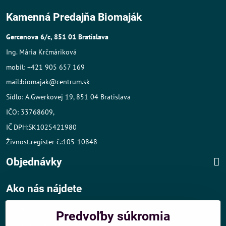
Kamenná Predajňa Biomaják
Gercenova 6/c, 851 01 Bratislava
Ing. Mária Krčmáriková
mobil: +421 905 657 169
mail:biomajak@centrum.sk
Sídlo: A.Gwerkovej 19, 851 04 Bratislava
IČO: 33768609,
IČ DPH:SK1025421980
Živnost.register č.:105-10848
Objednávky
Ako nás nájdete
Autom
:
Predvoľby súkromia
- v tesnej blízkosti diaľničného obchvatu