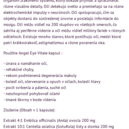
orgánom zrakového systému, ktorý dokáže prijímať a spracovávať
rôzne vizuálne detaily. Oči detekujú svetlo a premieňajú sa na rôzne
elektrochemické impulzy v neurónoch. Oči spolupracujú, čím sa
objekty dostanú do sústredenej úrovne a posielajú informácie do
mozgu. Oči môžu vidieť na 200 stupňov vo všetkých smeroch, čo
zahŕňa aj periférne videnie a oči môžu vidieť milióny farieb v rôznych
odtieňoch. Existuje mnoho stavov, ktoré postihujú oči, medzi ktoré
patrí krátkozrakosť, astigmatizmus a rôzne poranenia oka.
Použitie Angel Eye Vitale kapsul :
- únava a namáhanie očí,
- refrakčné chyby,
- vekom podmienená degenerácia makuly
- bolesť očí, sčervenanie a opuch v očiach, bolesti hlavy
- pocit svrbenia a pálenia, suché oči
- neschopnosť pohybovať očami
- tmavé škvrny v bode videnia
Zloženie (Obsah v 1 kapsule):
Extrakt 4:1 Emblica officinalis (Amla) ovocia 200 mg
Extrakt 10:1 Centella asiatica (GotuKola) listy a stonka 200 mg