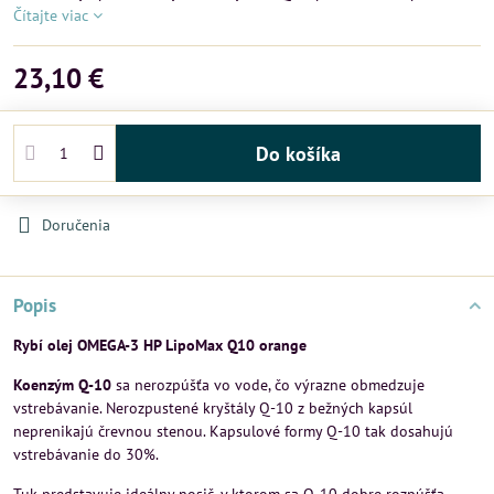
Čítajte viac
23,10 €
Do košíka
Doručenia
Popis
Rybí olej OMEGA-3 HP LipoMax Q10 orange
Koenzým Q-10
sa nerozpúšťa vo vode, čo výrazne obmedzuje
vstrebávanie. Nerozpustené kryštály Q-10 z bežných kapsúl
neprenikajú črevnou stenou. Kapsulové formy Q-10 tak dosahujú
vstrebávanie do 30%.