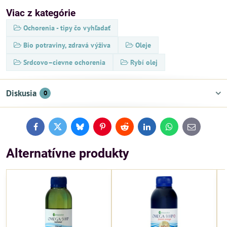
Viac z kategórie
Ochorenia - tipy čo vyhľadať
Bio potraviny, zdravá výživa
Oleje
Srdcovo–cievne ochorenia
Rybí olej
Diskusia
0
Facebook
Twitter
Bluesky
Pinterest
Reddit
LinkedIn
WhatsApp
E-
mail
Alternatívne produkty