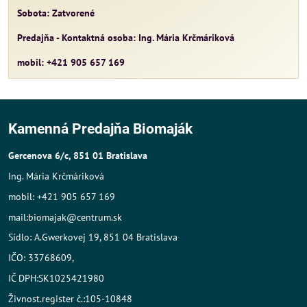
Sobota: Zatvorené
Predajňa - Kontaktná osoba: Ing. Mária Krčmáriková
mobil: +421 905 657 169
Kamenná Predajňa Biomaják
Gercenova 6/c, 851 01 Bratislava
Ing. Mária Krčmáriková
mobil: +421 905 657 169
mail:biomajak@centrum.sk
Sídlo: A.Gwerkovej 19, 851 04 Bratislava
IČO: 33768609,
IČ DPH:SK1025421980
Živnost.register č.:105-10848