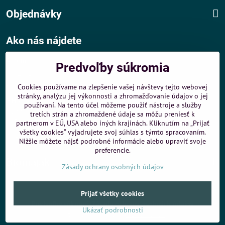
Objednávky
Ako nás nájdete
Autom
:
Predvoľby súkromia
- v tesnej blízkosti diaľničného obchvatu
- dobré parkovacie možnosti 40 m od predajne
Cookies používame na zlepšenie vašej návštevy tejto webovej
stránky, analýzu jej výkonnosti a zhromažďovanie údajov o jej
MHD
:
používaní. Na tento účel môžeme použiť nástroje a služby
- 200 m od zastávky MHD Záporožská - autobusy č. 80 a 88
tretích strán a zhromaždené údaje sa môžu preniesť k
- 250 m od zastávky MHD ŽST Petržalka - autobus 99
partnerom v EÚ, USA alebo iných krajinách. Kliknutím na „Prijať
všetky cookies“ vyjadrujete svoj súhlas s týmto spracovaním.
Sme umiestnení u
ShopMania
-
Internetové nákupy
Nižšie môžete nájsť podrobné informácie alebo upraviť svoje
preferencie.
Biomaják
Zásady ochrany osobných údajov
©
2026
Copyright
Prijať všetky cookies
Predvoľby súkromia
Zásady ochrany osobných údajov
Ukázať podrobnosti
Vytvorené pomocou:
BiznisWeb.sk