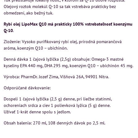
Tuk predstavuje ideálny nosič, v ktorom sa Q-10 dobre rozpúšťa.
Olejový roztok molekúl Q-10 sa tak vstrebáva prakticky bez
obmedzení, ako bežný tuk.
Rybí olej LipoMax Q10 má prakticky 100% vstrebateľnosť koenzýmu
Q-10
.
Zloženie: Vysoko purifikovaný rybí olej, prírodná pomarančová
aróma, koenzým Q10 – ubichinón.
Denná dávka 1 čajová lyžička (2,5g) obsahuje: Omega-3 mastné
kyseliny EPA 440 mg, DHA 295 mg, koenzým Q10 – ubichinón 45 mg.
Výrobca: PharmDr. Jozef Zima, Višňová 26A, 94901 Nitra.
Odporúčané dávkovanie:
Dospelí 1 čajová lyžička (2,5 g) denne, pri liečbe statínmi,
ochoreniach srdca a ciev 1 polievková lyžica (5 g) denne.
Užívať 1-krát denne spolu s jedlom.
Obsah balenia: 270 ml, 108 denných dávok po 2,5 ml.